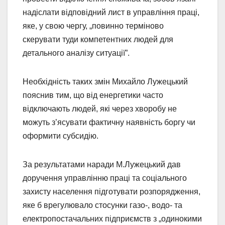
надіслати відповідний лист в управління праці,
яке, у свою чергу, „повинно терміново
скерувати туди компетентних людей для
детального аналізу ситуації”.
Необхідність таких змін Михайло Лужецький
пояснив тим, що від енергетики часто
відключають людей, які через хворобу не
можуть з’ясувати фактичну наявність боргу чи
оформити субсидію.
За результатами наради М.Лужецький дав
доручення управлінню праці та соціального
захисту населення підготувати розпорядження,
яке б врегулювало стосунки газо-, водо- та
електропостачальних підприємств з „одинокими