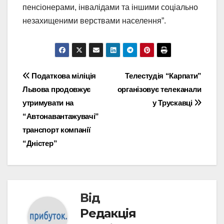
пенсіонерами, інвалідами та іншими соціально
незахищеними верствами населення”.
Навігація
Податкова міліція
Телестудія “Карпати”
Львова продовжує
організовує телеканали
записів
утримувати на
у Трускавці
“Автонавантажувачі”
транспорт компанії
“Дністер”
Від
Редакція