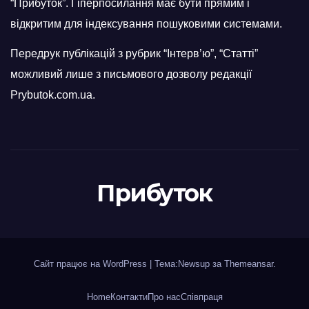
“Прибуток”. Гіперпосилання має бути прямим і
відкритим для індексування пошуковими системами.
Передрук публікацій з рубрик “Інтерв’ю”, “Статті”
можливий лише з письмового дозволу редакції
Prybutok.com.ua.
Прибуток
Сайт працює на WordPress
|
Тема:Newsup за
Themeansar
.
Home
Контакти
Про нас
Співпраця