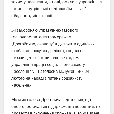
захисту населення, – повідомили в управлінні з
питань внутрішньої політики Львівської
облдержадміністрації.
„Я забороняю управлінню газового
господарства, електромережам,
„Дрогобичводоканалу” відключати одиноких,
особливо прикутих до ліжка, соціально
незахищених споживачів без відома
управління праці і соціального захисту
населення”, – наголосив М.Лужецький 24
лютого на нараді з питань соцзахисту
населення.
Міський голова Дрогобича підкреслив, що
енергопостачальні підприємства перед тим, як
провести відключення споживача, зобов’язані