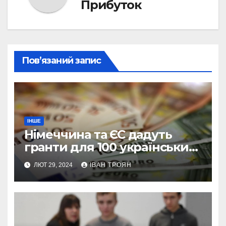
Прибуток
Пов’язаний запис
ІНШЕ
Німеччина та ЄС дадуть
гранти для 100 українських
підприємств
ЛЮТ 29, 2024
ІВАН ТРОЯН