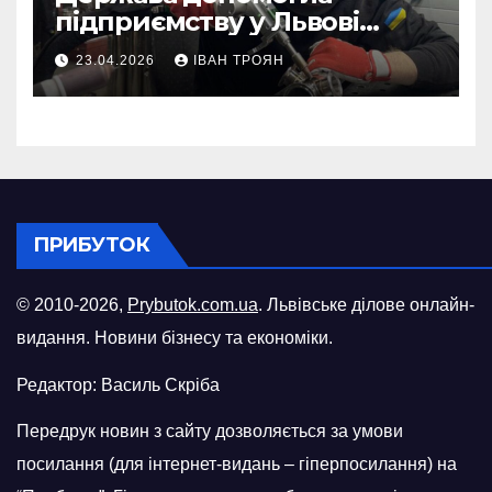
підприємству у Львові
відновити виробничі
23.04.2026
ІВАН ТРОЯН
потужності після атаки
російського БПЛА
ПРИБУТОК
© 2010-2026,
Prybutok.com.ua
. Львівське ділове онлайн-
видання. Новини бізнесу та економіки.
Редактор: Василь Скріба
Передрук новин з сайту дозволяється за умови
посилання (для інтернет-видань – гіперпосилання) на