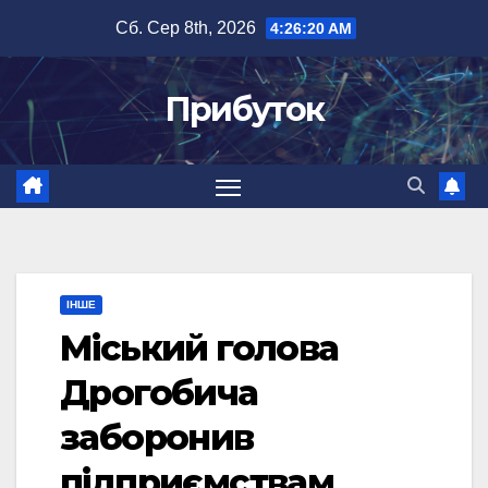
Перейти
Сб. Сер 8th, 2026
4:26:20 AM
до
вмісту
Прибуток
ІНШЕ
Міський голова
Дрогобича
заборонив
підприємствам