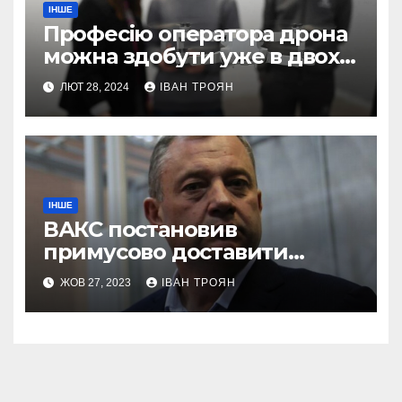
ІНШЕ
Професію оператора дрона
можна здобути уже в двох
профтехах Львівщини
ЛЮТ 28, 2024
ІВАН ТРОЯН
ІНШЕ
ВАКС постановив
примусово доставити
Дубневича до суду
ЖОВ 27, 2023
ІВАН ТРОЯН