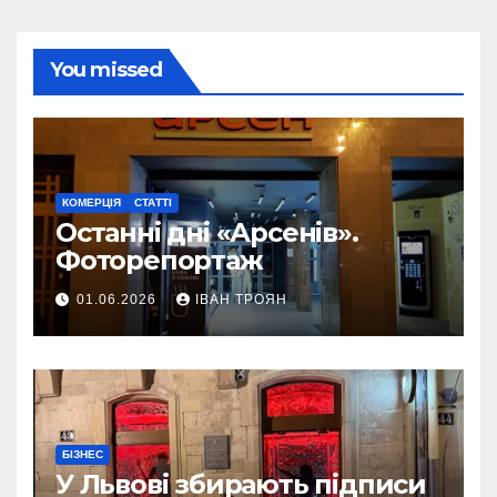
You missed
КОМЕРЦІЯ
СТАТТІ
Останні дні «Арсенів».
Фоторепортаж
01.06.2026
ІВАН ТРОЯН
БІЗНЕС
У Львові збирають підписи