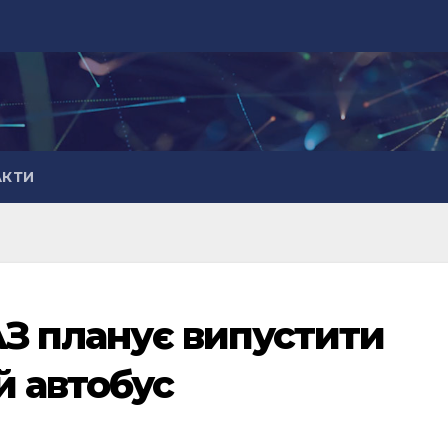
АКТИ
АЗ планує випустити
й автобус