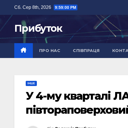
Перейти
Сб. Сер 8th, 2026
9:59:01 PM
до
вмісту
Прибуток
ПРО НАС
СПІВПРАЦЯ
КОНТ
ІНШЕ
У 4-му кварталі Л
півтораповерхови