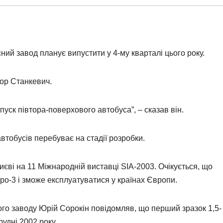
ий завод планує випустити у 4-му кварталі цього року.
гор Станкевич.
пуск півтора-поверхового автобуса”, – сказав він.
втобусів перебуває на стадії розробки.
єві на 11 Міжнародній виставці SIA-2003. Очікується, що
ро-3 і зможе експлуатуватися у країнах Європи.
го заводу Юрій Сорокін повідомляв, що перший зразок 1,5-
удні 2002 року.