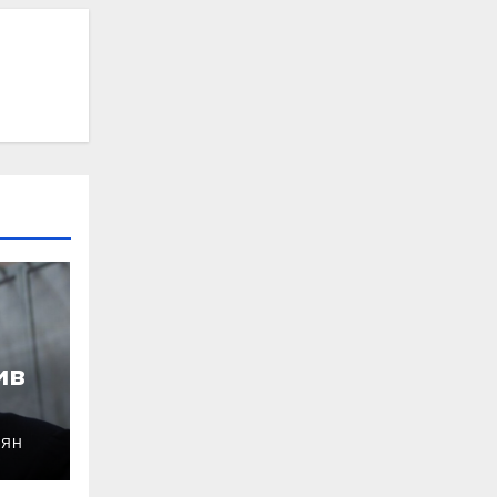
ив
ОЯН
уду