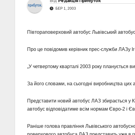
Від
Редакція Прибуток
БЕР 1, 2003
Півтораповерховий автобус Львівський автобусн
Про це повідомив керівник прес-служби ЛАЗу І
„У четвертому кварталі 2003 року планується ви
За його словами, на сьогодні виробництва цих а
Представити новий автобус ЛАЗ збирається у Ки
автобус відповідатиме всім нормам Євро-2 і Єв
Раніше голова правління Львівського автобусно
поверхового автобуса ЛАЗ представить уже в гр