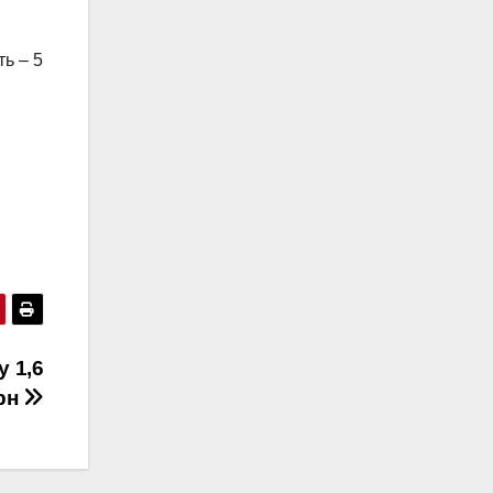
ть – 5
 1,6
грн