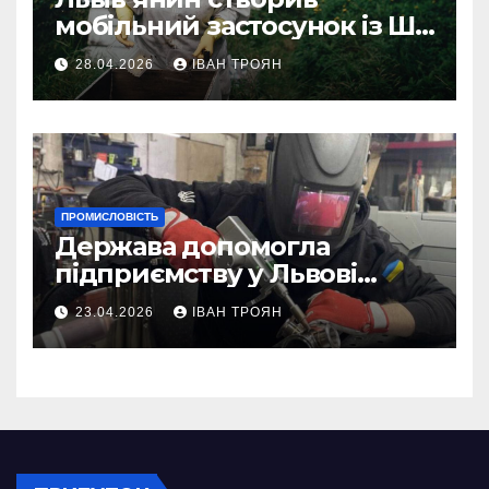
мобільний застосунок із ШІ-
асистентом для бджолярів
28.04.2026
ІВАН ТРОЯН
ПРОМИСЛОВІСТЬ
Держава допомогла
підприємству у Львові
відновити виробничі
23.04.2026
ІВАН ТРОЯН
потужності після атаки
російського БПЛА