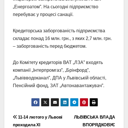
„Енергоатом”. На сьогодні підприємство
перебуває у процесі санації.
Кредиторська заборгованість підприємства
складає понад 16 млн. грн., з яких 2,7 млн. грн.
– заборгованість перед бюджетом.
До Комітету кредиторів ВАТ „ЛЗА” входять
компанії „Інтерпромгаз”, „Брінфорд”,
„Львівводоканал”, ДПА у Львівській області,
Пенсійний фонд, ЗАТ „Автонавантажувач”.
Навігація
11-14 лютого у Львові
ЛЬВІВСЬКА ВЛАДА
проходила ХІ
ВПОРЯДКОВУЄ