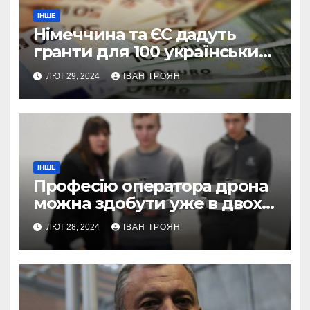
ІНШЕ
Німеччина та ЄС дадуть
гранти для 100 українських
підприємств
ЛЮТ 29, 2024
ІВАН ТРОЯН
ІНШЕ
Професію оператора дрона
можна здобути уже в двох
профтехах Львівщини
ЛЮТ 28, 2024
ІВАН ТРОЯН