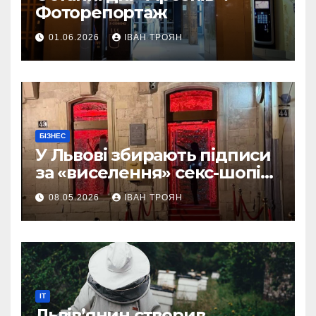
Фоторепортаж
01.06.2026
ІВАН ТРОЯН
БІЗНЕС
У Львові збирають підписи
за «виселення» секс-шопів
із центру міста
08.05.2026
ІВАН ТРОЯН
IT
Львів’янин створив