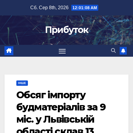
Перейти
Сб. Сер 8th, 2026
12:01:09 AM
до
вмісту
Прибуток
ІНШЕ
Обсяг імпорту
будматеріалів за 9
міс. у Львівській
області склав 13