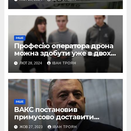
ІНШЕ
Професію оператора дрона
можна здобути уже в двох
профтехах Львівщини
ЛЮТ 28, 2024
ІВАН ТРОЯН
ІНШЕ
ВАКС постановив
примусово доставити
Дубневича до суду
ЖОВ 27, 2023
ІВАН ТРОЯН