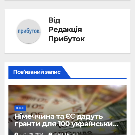
Від
Редакція
Прибуток
Пов’язаний запис
ІНШЕ
Німеччина та ЄС дадуть
гранти для 100 українських
підприємств
ЛЮТ 29, 2024
ІВАН ТРОЯН