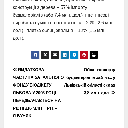
конструкції з дерева – 57% імпорту
будматеріалів (або 7,4 млн. дол.), гіпс, гіпсові
вироби та суміші на основі гіпсу – 20% (2,6 млн.
дол.) і плитка облицювальна – 12% (1,5 млн.
дол.).
Навігація
ВИДАТКОВА
Обсяг експорту
ЧАСТИНА ЗАГАЛЬНОГО
будматеріалів за 9 міс. у
записів
ФОНДУ БЮДЖЕТУ
Львівській області склав
ЛЬВОВА У 2003 РОЦІ
3,8 млн. дол.
ПЕРЕДБАЧАЄТЬСЯ НА
РІВНІ 216 МЛН. ГРН. –
Л.БУНЯК