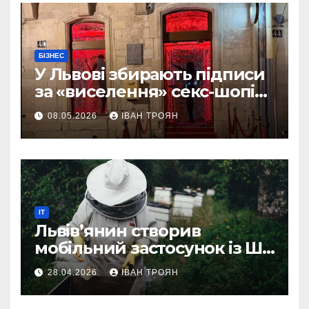
БІЗНЕС
У Львові збирають підписи
за «виселення» секс-шопів
із центру міста
08.05.2026
ІВАН ТРОЯН
IT
Львів’янин створив
мобільний застосунок із ШІ-
асистентом для бджолярів
28.04.2026
ІВАН ТРОЯН