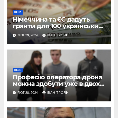
ІНШЕ
Німеччина та ЄС дадуть
гранти для 100 українських
підприємств
ЛЮТ 29, 2024
ІВАН ТРОЯН
ІНШЕ
Професію оператора дрона
можна здобути уже в двох
профтехах Львівщини
ЛЮТ 28, 2024
ІВАН ТРОЯН