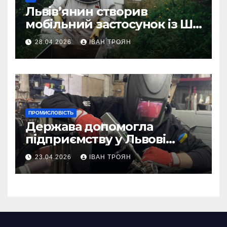
Львів’янин створив
мобільний застосунок із ШІ-
асистентом для бджолярів
28.04.2026
ІВАН ТРОЯН
ПРОМИСЛОВІСТЬ
Держава допомогла
підприємству у Львові
відновити виробничі
23.04.2026
ІВАН ТРОЯН
потужності після атаки
російського БПЛА