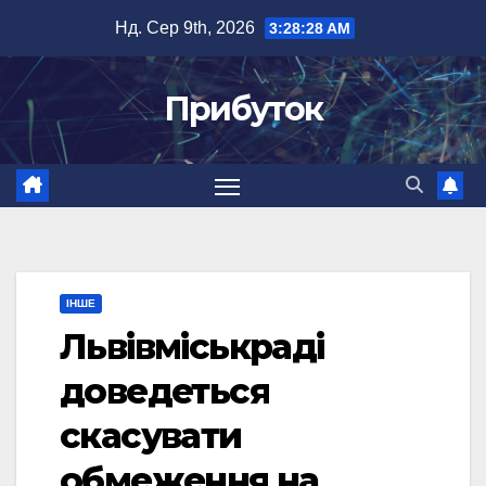
Перейти
Нд. Сер 9th, 2026
3:28:29 AM
до
вмісту
Прибуток
ІНШЕ
Львівміськраді
доведеться
скасувати
обмеження на