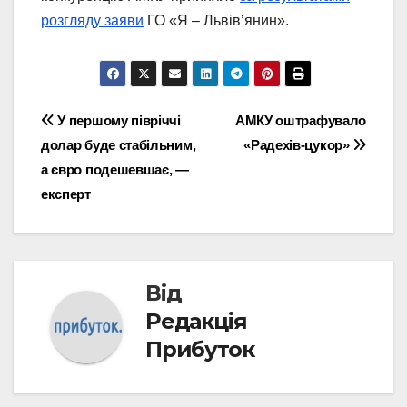
розгляду заяви
ГО «Я – Львів’янин».
Навігація
У першому півріччі
АМКУ оштрафувало
долар буде стабільним,
«Радехів-цукор»
записів
а євро подешевшає, —
експерт
Від
Редакція
Прибуток