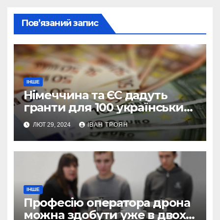
Пов’язаний запис
ІНШЕ
Німеччина та ЄС дадуть
гранти для 100 українських
підприємств
ЛЮТ 29, 2024
ІВАН ТРОЯН
ІНШЕ
Професію оператора дрона
можна здобути уже в двох