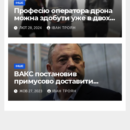
ІНШЕ
Професію оператора дрона
можна здобути уже в двох
профтехах Львівщини
ЛЮТ 28, 2024
ІВАН ТРОЯН
ІНШЕ
ВАКС постановив
примусово доставити
Дубневича до суду
ЖОВ 27, 2023
ІВАН ТРОЯН