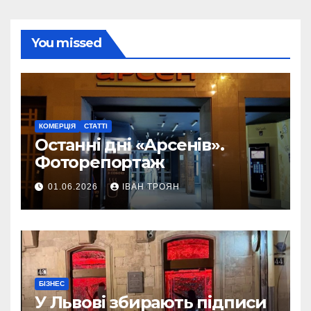
You missed
КОМЕРЦІЯ
СТАТТІ
Останні дні «Арсенів».
Фоторепортаж
01.06.2026
ІВАН ТРОЯН
БІЗНЕС
У Львові збирають підписи