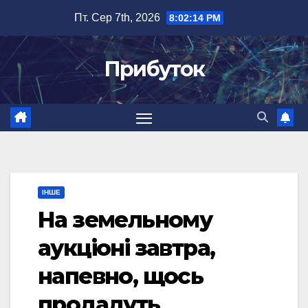
Перейти
Пт. Сер 7th, 2026
8:02:15 PM
до
вмісту
Прибуток
ІНШЕ
На земельному
аукціоні завтра,
напевно, щось
продадуть