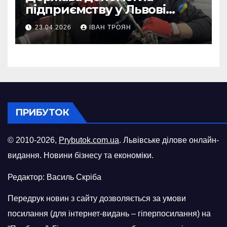
підприємству у Львові
відновити виробничі
23.04.2026
ІВАН ТРОЯН
потужності після атаки
російського БПЛА
ПРИБУТОК
© 2010-2026,
Prybutok.com.ua
. Львівське ділове онлайн-
видання. Новини бізнесу та економіки.
Редактор: Василь Скріба
Передрук новин з сайту дозволяється за умови
посилання (для інтернет-видань – гіперпосилання) на