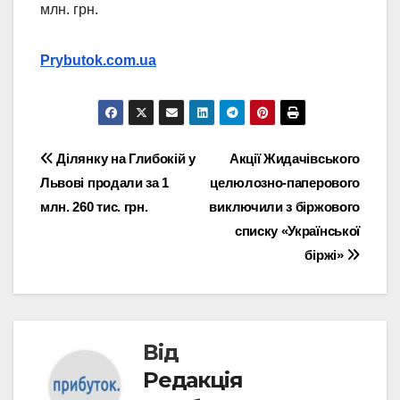
млн. грн.
Prybutok.com.ua
Навігація
Ділянку на Глибокій у
Акції Жидачівського
Львові продали за 1
целюлозно-паперового
записів
млн. 260 тис. грн.
виключили з біржового
списку «Української
біржі»
Від
Редакція