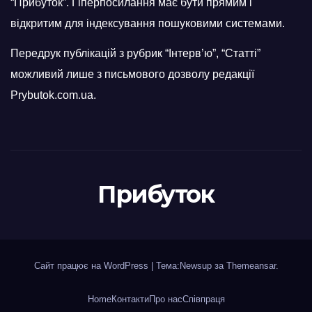
“Прибуток”. Гіперпосилання має бути прямим і
відкритим для індексування пошуковими системами.
Передрук публікацій з рубрик “Інтерв’ю”, “Статті”
можливий лише з письмового дозволу редакції
Prybutok.com.ua.
Прибуток
Сайт працює на WordPress
|
Тема:Newsup за
Themeansar
.
Home
Контакти
Про нас
Співпраця