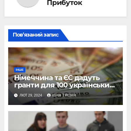
Прибуток
Пов’язаний запис
ІНШЕ
Німеччина та ЄС дадуть
гранти для 100 українських
підприємств
ЛЮТ 29, 2024
ІВАН ТРОЯН