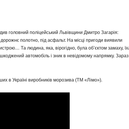
ердив головний поліцейський Львівщини Дмитро Загарія:
 дорожнє полотно, під асфальт. На місці пригоди виявили
ристрою… Та людина, яка, вірогідно, була об’єктом замаху, ї
 пошкоджений автомобіль і зник в невідомому напрямку. Зараз
их в Україні виробників морозива (ТМ «Лімо»).