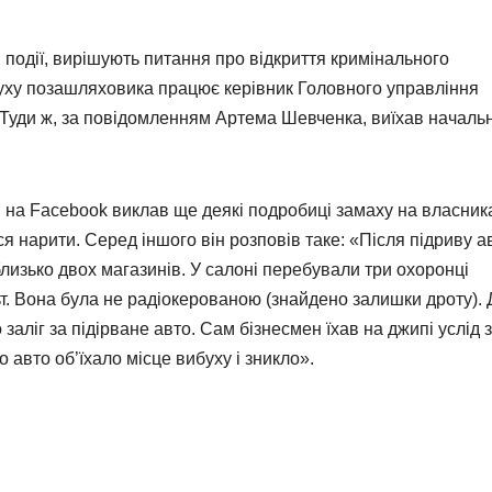
події, вирішують питання про відкриття кримінального
ибуху позашляховика працює керівник Головного управління
я. Туди ж, за повідомленням Артема Шевченка, виїхав началь
 на Facebook виклав ще деякі подробиці замаху на власник
я нарити. Серед іншого він розповів таке: «Після підриву а
 близько двох магазинів. У салоні перебували три охоронці
ьт. Вона була не радіокерованою (знайдено залишки дроту).
 заліг за підірване авто. Сам бізнесмен їхав на джипі услід 
авто об’їхало місце вибуху і зникло».