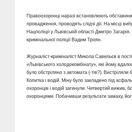
Правоохоронці наразі встановлюють обставини 
провадження, проводять слідчі дії. На місці в
Нацполіції у Львівській області Дмитро Загарі
кримінальної поліції Вадим Троян.
Журналіст-криміналіст Микола Савельєв в пості
«Львівського холодокомбінату», які йому вдалос
було обстріляно з автомата (-тів?). Вистріляли
Копитка і водій. Міну було закладено під асфал
охоронців і водій загинули. Четвертий вижив, бо
охоронцями. Побачивши результати замаху, його 