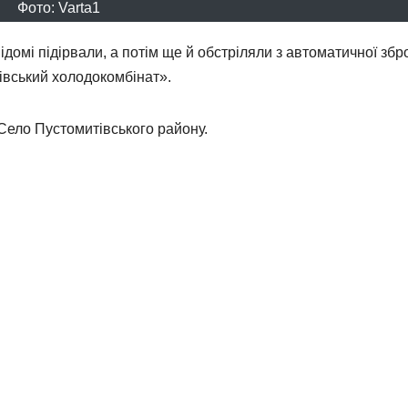
Фото: Varta1
домі підірвали, а потім ще й обстріляли з автоматичної збр
вський холодокомбінат».
 Село Пустомитівського району.