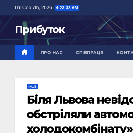
Перейти
Пт. Сер 7th, 2026
4:23:34 AM
до
вмісту
Прибуток
ПРО НАС
СПІВПРАЦЯ
КОНТ
ІНШЕ
Біля Львова невідо
обстріляли автомо
холодокомбінату»