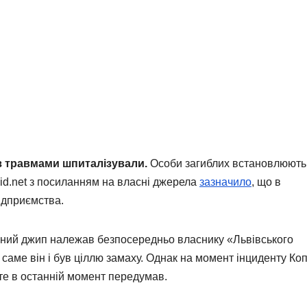
 з травмами шпиталізували.
Особи загиблих встановлюють
id.net з посиланням на власні джерела
зазначило
, що в
ідприємства.
аний джип належав безпосередньо власнику «Львівського
саме він і був ціллю замаху. Однак на момент інциденту Ко
роте в останній момент передумав.