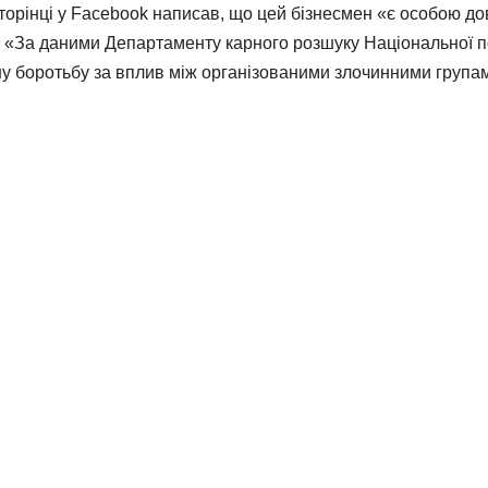
орінці у Facebook написав, що цей бізнесмен «є особою до
. «За даними Департаменту карного розшуку Національної по
ьну боротьбу за вплив між організованими злочинними група