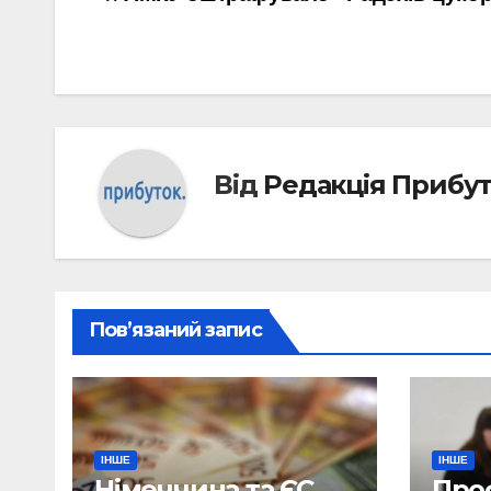
Навігація
записів
Від
Редакція Прибу
Пов’язаний запис
ІНШЕ
ІНШЕ
Німеччина та ЄС
Про