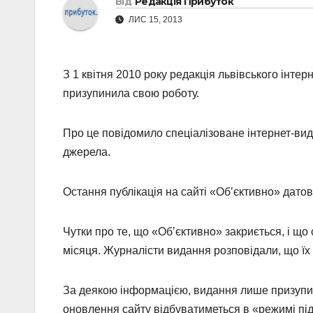
Від
Редакція Прибуток
ЛИС 15, 2013
З 1 квітня 2010 року редакція львівського інте
призупинила свою роботу.
Про це повідомило спеціалізоване інтернет-ви
джерела.
Остання публікація на сайті «Об’єктивно» дато
Чутки про те, що «Об’єктивно» закриється, і що
місяця. Журналісти видання розповідали, що їх
За деякою інформацією, видання лише призупини
оновлення сайту відбуватиметься в «режимі підт