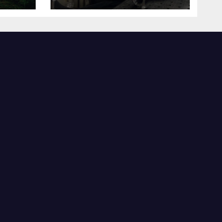
виробничі
потужності після
атаки російського
БПЛА