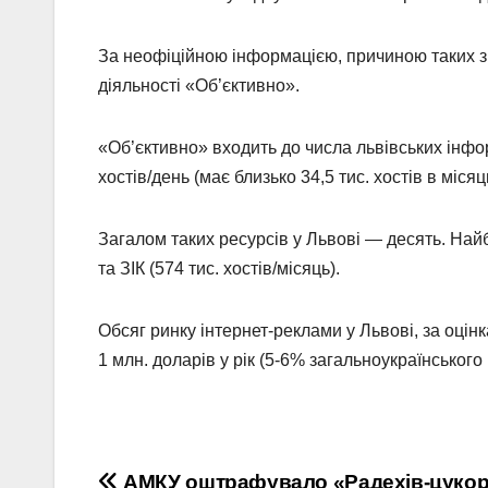
За неофіційною інформацією, причиною таких з
діяльності «Об’єктивно».
«Об’єктивно» входить до числа львівських інфо
хостів/день (має близько 34,5 тис. хостів в місяц
Загалом таких ресурсів у Львові — десять. Найбі
та ЗІК (574 тис. хостів/місяць).
Обсяг ринку інтернет-реклами у Львові, за оці
1 млн. доларів у рік (5-6% загальноукраїнського 
АМКУ оштрафувало «Радехів-цуко