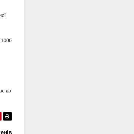
ної
 1000
ає до
менів