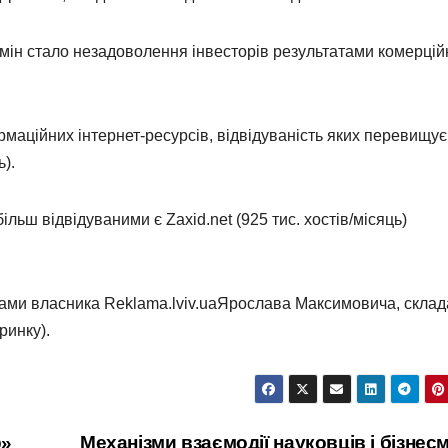
мін стало незадоволення інвесторів результатами комерцій
рмаційних інтернет-ресурсів, відвідуваність яких перевищує
ь).
льш відвідуваними є Zaxid.net (925 тис. хостів/місяць)
нками власника Reklama.lviv.uaЯрослава Максимовича, склад
ринку).
р»
Механізми взаємодії науковців і бізнес