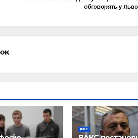
обговорять у Льв
ток
ІНШЕ
фесію
ВАКС постанов