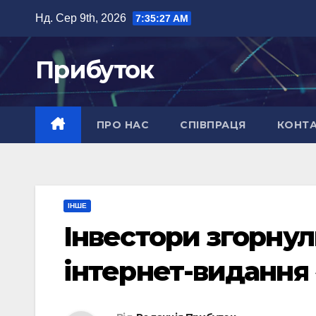
Перейти
Нд. Сер 9th, 2026
7:35:28 AM
до
вмісту
Прибуток
ПРО НАС
СПІВПРАЦЯ
КОНТ
ІНШЕ
Інвестори згорну
інтернет-видання