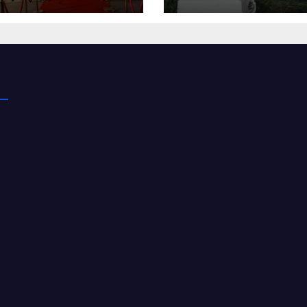
а
бджолярів