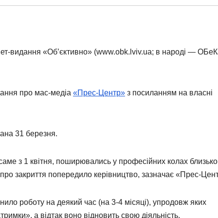
рнет-видання «Об’єктивно» (www.obk.lviv.ua; в народі — ОБеК
дання про мас-медіа
«Прес-Центр»
з посиланням на власні
вана 31 березня.
 саме з 1 квітня, поширювались у професійних колах близько
 про закриття попередило керівництво, зазначає «Прес-Цен
ло роботу на деякий час (на 3-4 місяці), упродовж яких
римки», а відтак воно відновить свою діяльність.