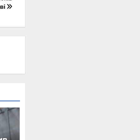
ові
ив