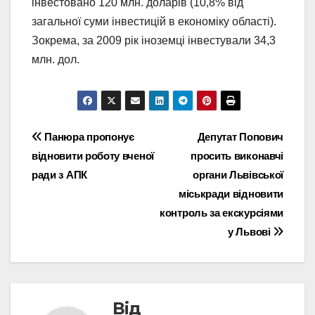
інвестовано 120 млн. доларів (10,8% від
загальної суми інвестицій в економіку області).
Зокрема, за 2009 рік іноземці інвестували 34,3
млн. дол.
Навігація
Панюра пропонує
Депутат Попович
відновити роботу вченої
просить виконавчі
записів
ради з АПК
органи Львівської
міськради відновити
контроль за екскурсіями
у Львові
Від