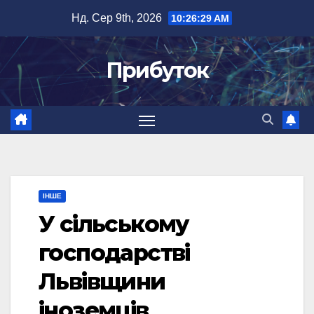
Перейти
Нд. Сер 9th, 2026
10:26:29 AM
до
вмісту
Прибуток
ІНШЕ
У сільському
господарстві
Львівщини
іноземців