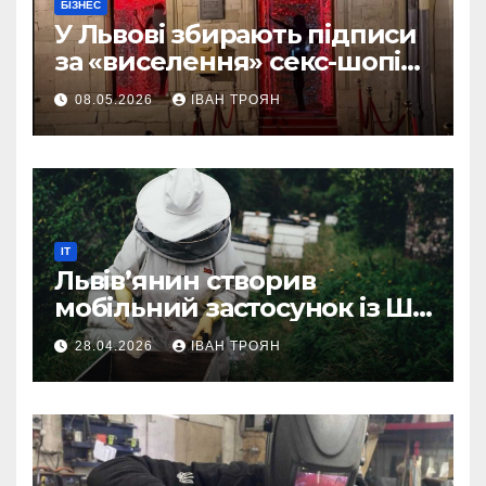
БІЗНЕС
У Львові збирають підписи
за «виселення» секс-шопів
із центру міста
08.05.2026
ІВАН ТРОЯН
IT
Львів’янин створив
мобільний застосунок із ШІ-
асистентом для бджолярів
28.04.2026
ІВАН ТРОЯН