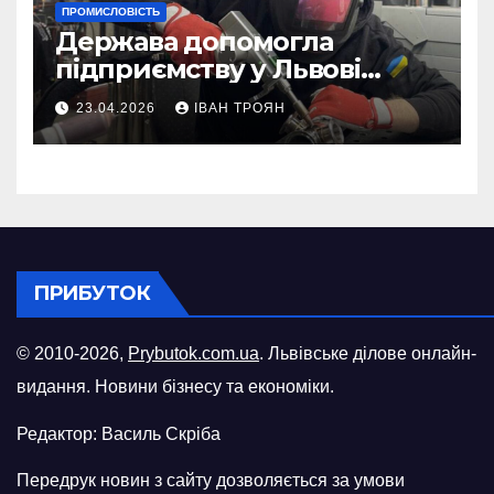
ПРОМИСЛОВІСТЬ
Держава допомогла
підприємству у Львові
відновити виробничі
23.04.2026
ІВАН ТРОЯН
потужності після атаки
російського БПЛА
ПРИБУТОК
© 2010-2026,
Prybutok.com.ua
. Львівське ділове онлайн-
видання. Новини бізнесу та економіки.
Редактор: Василь Скріба
Передрук новин з сайту дозволяється за умови