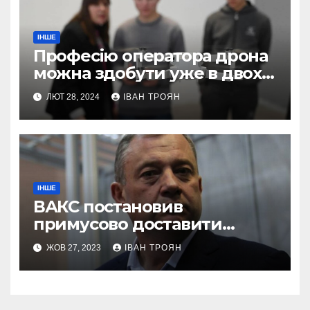
ІНШЕ
Професію оператора дрона
можна здобути уже в двох
профтехах Львівщини
ЛЮТ 28, 2024
ІВАН ТРОЯН
ІНШЕ
ВАКС постановив
примусово доставити
Дубневича до суду
ЖОВ 27, 2023
ІВАН ТРОЯН