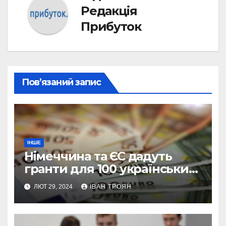
Редакція
Прибуток
Пов’язаний запис
ІНШЕ
Німеччина та ЄС дадуть
гранти для 100 українських
підприємств
ЛЮТ 29, 2024
ІВАН ТРОЯН