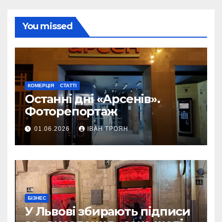
You missed
КОМЕРЦІЯ
СТАТТІ
Останні дні «Арсенів».
Фоторепортаж
01.06.2026
ІВАН ТРОЯН
БІЗНЕС
У Львові збирають підписи