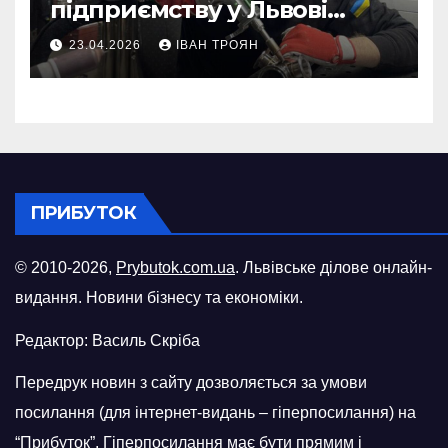
підприємству у Львові
відновити виробничі
23.04.2026
ІВАН ТРОЯН
потужності після атаки
російського БПЛА
ПРИБУТОК
© 2010-2026,
Prybutok.com.ua
. Львівське ділове онлайн-
видання. Новини бізнесу та економіки.
Редактор: Василь Скріба
Передрук новин з сайту дозволяється за умови
посилання (для інтернет-видань – гіперпосилання) на
“Прибуток”. Гіперпосилання має бути прямим і