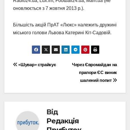
Radio24.ua, Lux.fm, Football24.ua, Mam.ua (не
оновлюється з 7 жовтня 2013 р.).
Більшість акцій ПрАТ «Люкс» належить дружині
міського голови Львова Катерині Кіт-Садовій.
Навігація
«Шувар» страйкує
Через Євромайдан на
прапори ЄС виник
записів
шалений попит
Від
Редакція
Прибуток