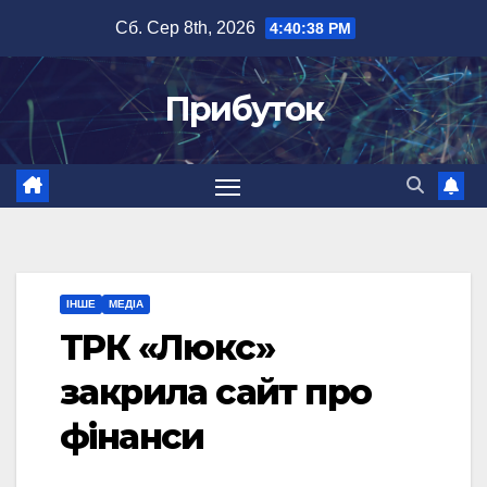
Перейти
Сб. Сер 8th, 2026
4:40:39 PM
до
вмісту
Прибуток
ІНШЕ
МЕДІА
ТРК «Люкс»
закрила сайт про
фінанси