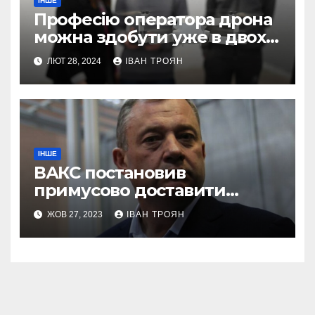
ІНШЕ
Професію оператора дрона
можна здобути уже в двох
профтехах Львівщини
ЛЮТ 28, 2024
ІВАН ТРОЯН
ІНШЕ
ВАКС постановив
примусово доставити
Дубневича до суду
ЖОВ 27, 2023
ІВАН ТРОЯН