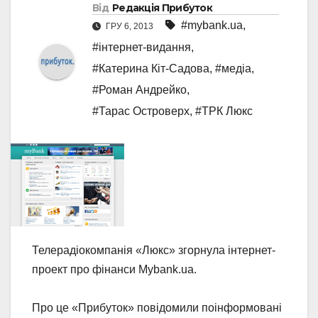
Від
Редакція Прибуток
#mybank.ua
,
ГРУ 6, 2013
#інтернет-видання
,
#Катерина Кіт-Садова
,
#медіа
,
#Роман Андрейко
,
#Тарас Островерх
,
#ТРК Люкс
Телерадіокомпанія «Люкс» згорнула інтернет-
проект про фінанси Mybank.ua.
Про це «Прибуток» повідомили поінформовані