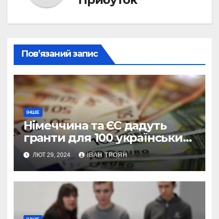
Пов’язаний запис
ІНШЕ
Німеччина та ЄС дадуть
гранти для 100 українських
підприємств
ЛЮТ 29, 2024
ІВАН ТРОЯН