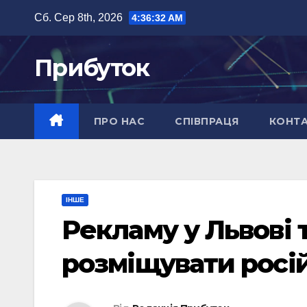
Перейти
Сб. Сер 8th, 2026
4:36:33 AM
до
вмісту
Прибуток
ПРО НАС
СПІВПРАЦЯ
КОНТ
ІНШЕ
Рекламу у Львові
розміщувати росі