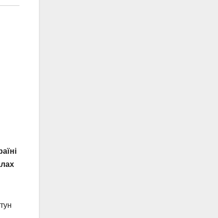
раїні
алах
тун