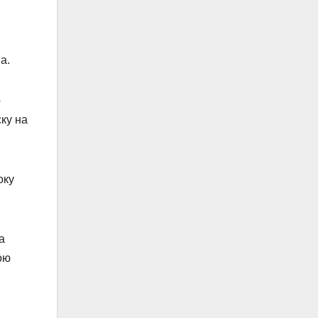
а.
о
ску на
оку
а
ою