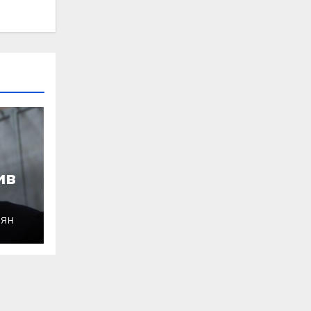
ив
ОЯН
уду