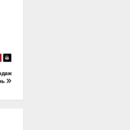
одаж
ень