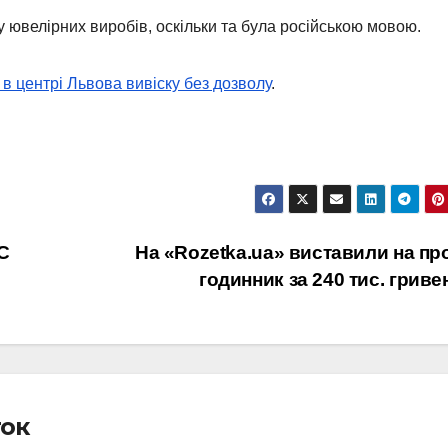
у ювелірних виробів, оскільки та була російською мовою.
в центрі Львова вивіску без дозволу
.
С
На «Rozetka.ua» виставили на пр
годинник за 240 тис. грив
ток