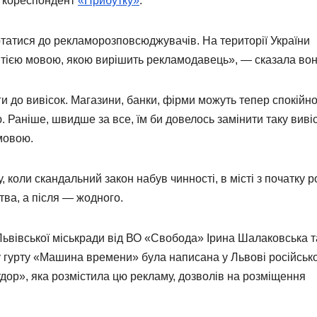
ає кореспондент
«Прибутку»
.
ртатися до рекламорозповсюджувачів. На території України
тією мовою, якою вирішить рекламодавець», — сказала вон
и до вивісок. Магазини, банки, фірми можуть тепер спокійн
 Раніше, швидше за все, їм би довелось замінити таку виві
мовою.
 коли скандальний закон набув чинності, в місті з початку р
ва, а після — жодного.
Львівської міськради від ВО «Свобода» Ірина Шалаковська т
у гурту «Машина времени» була написана у Львові російськ
дор», яка розмістила цю рекламу, дозволів на розміщення