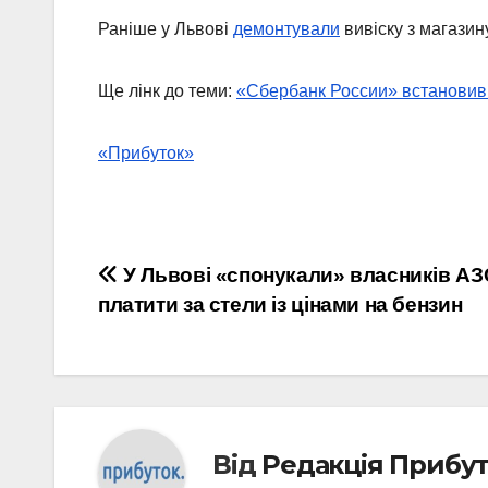
Раніше у Львові
демонтували
вивіску з магазин
Ще лінк до теми:
«Сбербанк России» встановив 
«Прибуток»
Навігація
У Львові «спонукали» власників АЗ
платити за стели із цінами на бензин
записів
Від
Редакція Прибу