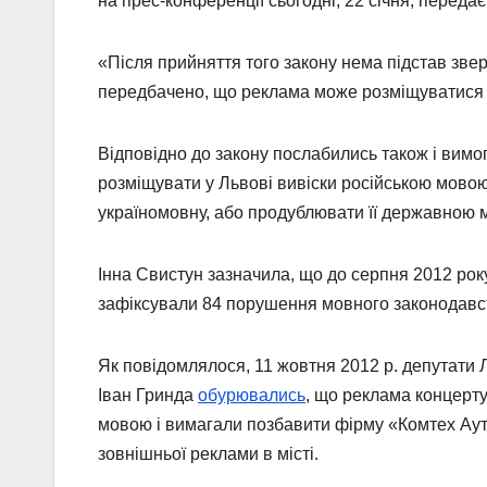
на прес-конференції сьогодні, 22 січня, перед
«Після прийняття того закону нема підстав зве
передбачено, що реклама може розміщуватися 
Відповідно до закону послабились також і вимог
розміщувати у Львові вивіски російською мовою.
україномовну, або продублювати її державною 
Інна Свистун зазначила, що до серпня 2012 року,
зафіксували 84 порушення мовного законодавст
Як повідомлялося, 11 жовтня 2012 р. депутати 
Іван Гринда
обурювались
, що реклама концерт
мовою і вимагали позбавити фірму «Комтех Аут
зовнішньої реклами в місті.