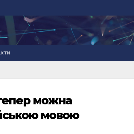
АКТИ
 тепер можна
йською мовою