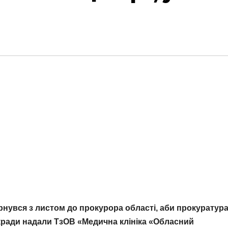
нувся з листом до прокурора області, аби прокуратур
кради надали ТзОВ «Медична клініка «Обласний