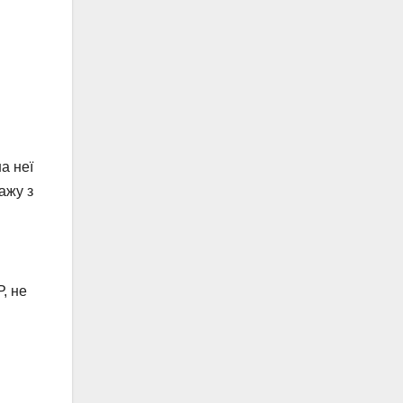
а неї
ажу з
, не