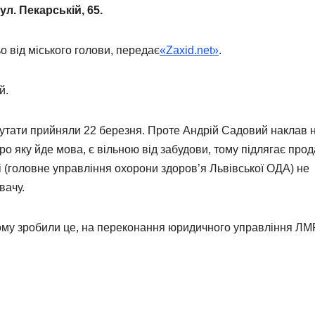
ул. Пекарській, 65.
 від міського голови, передає
«Zaxid.net»
.
й.
епутати прийняли 22 березня. Проте Андрій Садовий наклав н
ро яку йде мова, є вільною від забудови, тому підлягає прод
лі (головне управління охорони здоров’я Львівської ОДА) не
вачу.
ьому зробили це, на переконання юридичного управління ЛМР