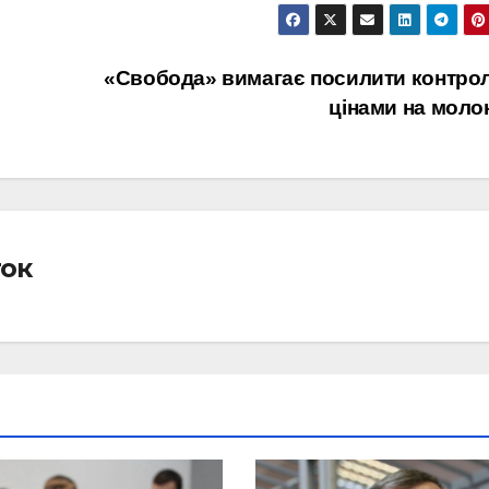
«Свобода» вимагає посилити контрол
цінами на моло
ток