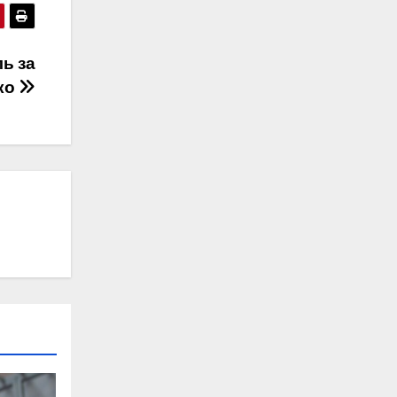
ь за
ко