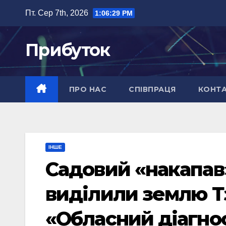
Перейти
Пт. Сер 7th, 2026
1:06:30 PM
до
вмісту
Прибуток
ПРО НАС
СПІВПРАЦЯ
КОНТ
ІНШЕ
Садовий «накапав»
виділили землю Т
«Обласний діагно