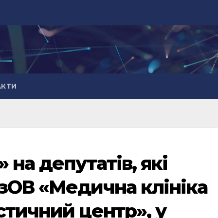
АКТИ
 на депутатів, які
зОВ «Медична клініка
стичний центр», у