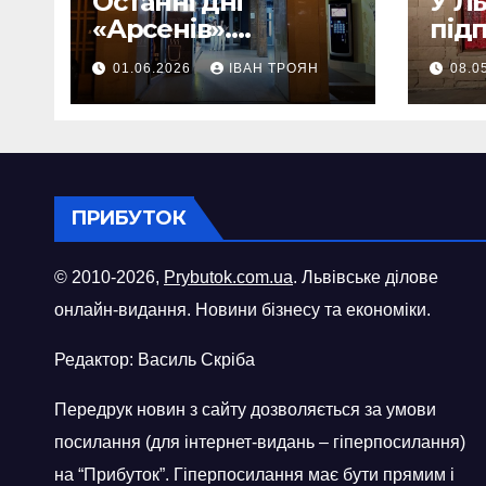
Останні дні
У Л
«Арсенів».
під
Фоторепортаж
«ви
01.06.2026
ІВАН ТРОЯН
08.0
шопі
міст
ПРИБУТОК
© 2010-2026,
Prybutok.com.ua
. Львівське ділове
онлайн-видання. Новини бізнесу та економіки.
Редактор: Василь Скріба
Передрук новин з сайту дозволяється за умови
посилання (для інтернет-видань – гіперпосилання)
на “Прибуток”. Гіперпосилання має бути прямим і