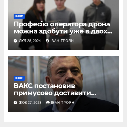
ІНШЕ
Професію оператора дрона
можна здобути уже в двох
профтехах Львівщини
ЛЮТ 28, 2024
ІВАН ТРОЯН
ІНШЕ
ВАКС постановив
примусово доставити
Дубневича до суду
ЖОВ 27, 2023
ІВАН ТРОЯН