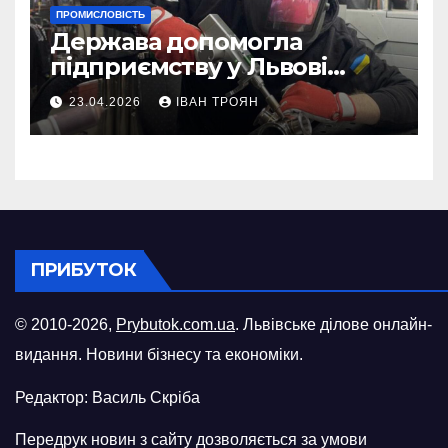
ПРОМИСЛОВІСТЬ
Держава допомогла
підприємству у Львові
відновити виробничі
23.04.2026
ІВАН ТРОЯН
потужності після атаки
російського БПЛА
ПРИБУТОК
© 2010-2026,
Prybutok.com.ua
. Львівське ділове онлайн-
видання. Новини бізнесу та економіки.
Редактор: Василь Скріба
Передрук новин з сайту дозволяється за умови