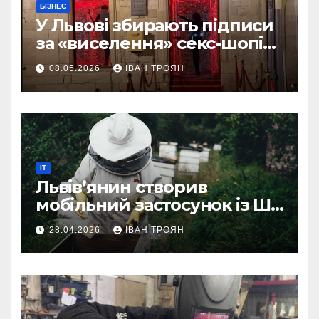
БІЗНЕС
У Львові збирають підписи
за «виселення» секс-шопів
із центру міста
08.05.2026
ІВАН ТРОЯН
IT
Львів’янин створив
мобільний застосунок із ШІ-
асистентом для бджолярів
28.04.2026
ІВАН ТРОЯН