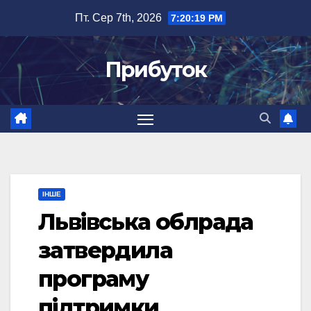
Перейти
Пт. Сер 7th, 2026
7:20:20 PM
до
вмісту
Прибуток
ІНШЕ
Львівська облрада
затвердила
програму
підтримки