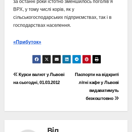
за останні роки істотно зменшилось поголів’я
ВРХ, у тому числі корів, як у
сільськогосподарських підприємствах, так і в
господарствах населення.
«Прибуток»
Навігація
Курси валют у Львові
Паспорти на відкриті
на сьогодні, 01.03.2012
літні кафе у Львові
записів
видаватимуть
безкоштовно
Від