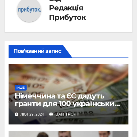
Редакція
Прибуток
Пов’язаний запис
ІНШЕ
Німеччина та ЄС дадуть
гранти для 100 українських
підприємств
ЛЮТ 29, 2024
ІВАН ТРОЯН