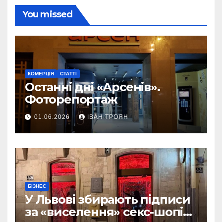
You missed
КОМЕРЦІЯ
СТАТТІ
Останні дні «Арсенів».
Фоторепортаж
01.06.2026
ІВАН ТРОЯН
БІЗНЕС
У Львові збирають підписи
за «виселення» секс-шопів