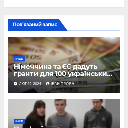
Пов’язаний запис
ІНШЕ
Німеччина та ЄС дадуть
гранти для 100 українських
підприємств
ЛЮТ 29, 2024
ІВАН ТРОЯН
ІНШЕ