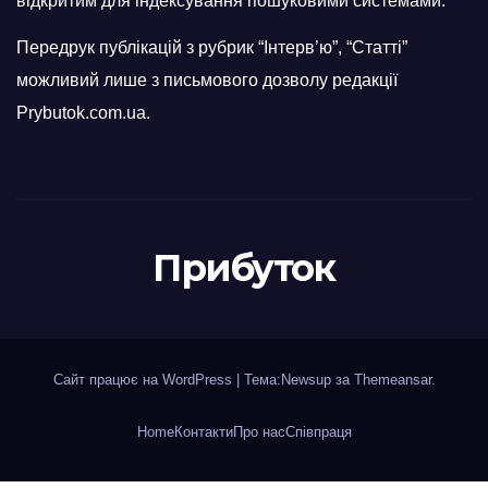
відкритим для індексування пошуковими системами.
Передрук публікацій з рубрик “Інтерв’ю”, “Статті”
можливий лише з письмового дозволу редакції
Prybutok.com.ua.
Прибуток
Сайт працює на WordPress
|
Тема:Newsup за
Themeansar
.
Home
Контакти
Про нас
Співпраця