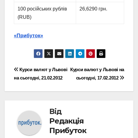
100 російських рублів
26,6290 грн.
(RUB)
«Прибуток»
Навігація
Курси валют у Львові
Курси валют у Львові на
на сьогодні, 21.02.2012
сьогодні, 17.02.2012
записів
Від
Редакція
Прибуток