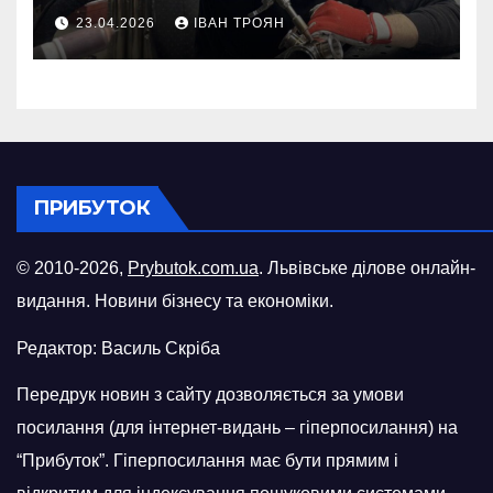
відновити виробничі
23.04.2026
ІВАН ТРОЯН
потужності після атаки
російського БПЛА
ПРИБУТОК
© 2010-2026,
Prybutok.com.ua
. Львівське ділове онлайн-
видання. Новини бізнесу та економіки.
Редактор: Василь Скріба
Передрук новин з сайту дозволяється за умови
посилання (для інтернет-видань – гіперпосилання) на
“Прибуток”. Гіперпосилання має бути прямим і