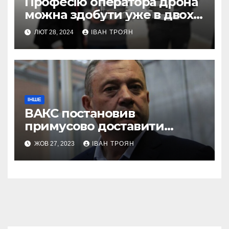
Професію оператора дрона
можна здобути уже в двох
профтехах Львівщини
ЛЮТ 28, 2024
ІВАН ТРОЯН
ІНШЕ
ВАКС постановив
примусово доставити
Дубневича до суду
ЖОВ 27, 2023
ІВАН ТРОЯН