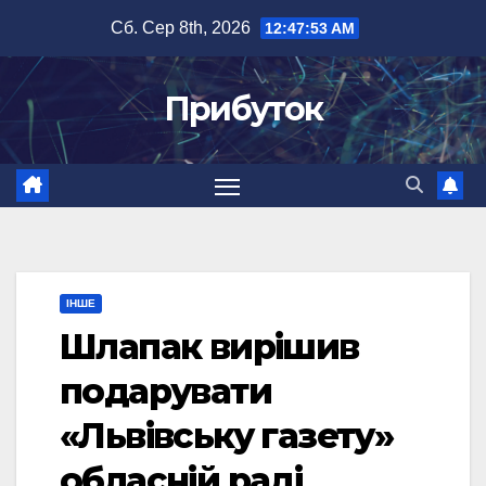
Перейти
Сб. Сер 8th, 2026
12:47:53 AM
до
вмісту
Прибуток
ІНШЕ
Шлапак вирішив
подарувати
«Львівську газету»
обласній раді