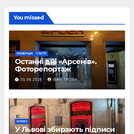
You missed
КОМЕРЦІЯ
СТАТТІ
Останні дні «Арсенів».
Фоторепортаж
01.06.2026
ІВАН ТРОЯН
БІЗНЕС
У Львові збирають підписи