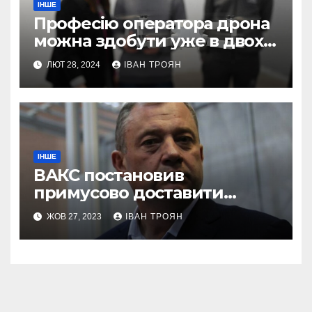
ІНШЕ
Професію оператора дрона
можна здобути уже в двох
профтехах Львівщини
ЛЮТ 28, 2024
ІВАН ТРОЯН
ІНШЕ
ВАКС постановив
примусово доставити
Дубневича до суду
ЖОВ 27, 2023
ІВАН ТРОЯН