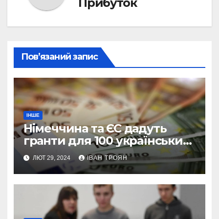
Прибуток
Пов’язаний запис
ІНШЕ
Німеччина та ЄС дадуть
гранти для 100 українських
підприємств
ЛЮТ 29, 2024
ІВАН ТРОЯН