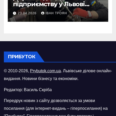
підприємству у Львові
відновити виробничі
23.04.2026
ІВАН ТРОЯН
потужності після атаки
російського БПЛА
ПРИБУТОК
© 2010-2026,
Prybutok.com.ua
. Львівське ділове онлайн-
видання. Новини бізнесу та економіки.
Редактор: Василь Скріба
Передрук новин з сайту дозволяється за умови
посилання (для інтернет-видань – гіперпосилання) на