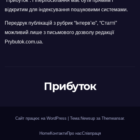
“Прибуток”. Гіперпосилання має бути прямим і
відкритим для індексування пошуковими системами.
Передрук публікацій з рубрик “Інтерв’ю”, “Статті”
можливий лише з письмового дозволу редакції
Prybutok.com.ua.
Прибуток
Сайт працює на WordPress
|
Тема:Newsup за
Themeansar
.
Home
Контакти
Про нас
Співпраця