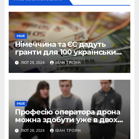
ІНШЕ
Німеччина та ЄС дадуть
гранти для 100 українських
підприємств
ЛЮТ 29, 2024
ІВАН ТРОЯН
ІНШЕ
Професію оператора дрона
можна здобути уже в двох
профтехах Львівщини
ЛЮТ 28, 2024
ІВАН ТРОЯН