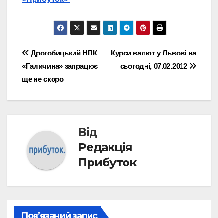
Навігація
Дрогобицький НПК
Курси валют у Львові на
«Галичина» запрацює
сьогодні, 07.02.2012
записів
ще не скоро
Від
Редакція
Прибуток
Пов’язаний запис