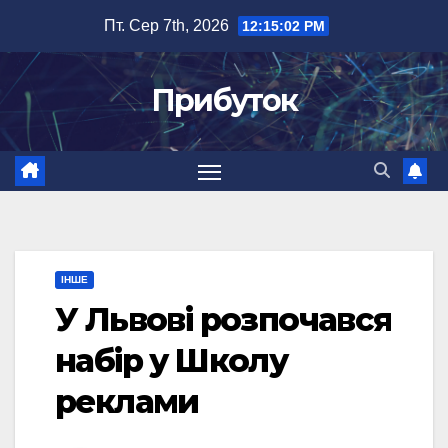
Перейти
Пт. Сер 7th, 2026
12:15:03 PM
до
вмісту
Прибуток
ІНШЕ
У Львові розпочався
набір у Школу
реклами