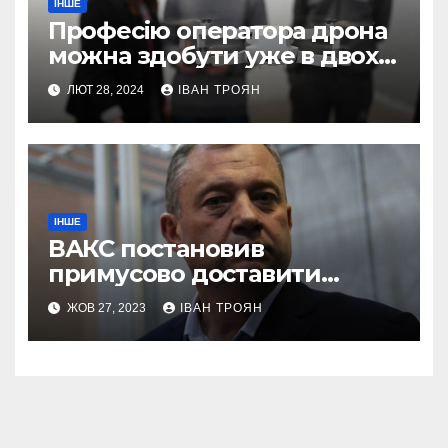
ІНШЕ
Професію оператора дрона
можна здобути уже в двох
профтехах Львівщини
ЛЮТ 28, 2024
ІВАН ТРОЯН
ІНШЕ
ВАКС постановив
примусово доставити
Дубневича до суду
ЖОВ 27, 2023
ІВАН ТРОЯН