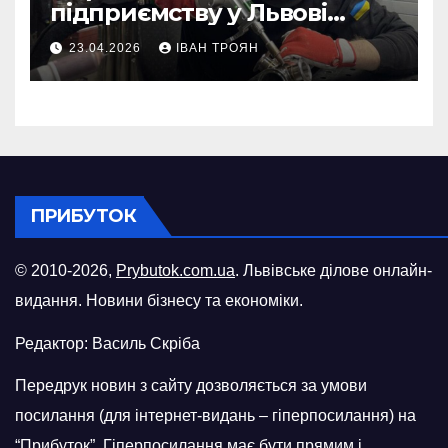
підприємству у Львові
відновити виробничі
23.04.2026
ІВАН ТРОЯН
потужності після атаки
російського БПЛА
ПРИБУТОК
© 2010-2026,
Prybutok.com.ua
. Львівське ділове онлайн-
видання. Новини бізнесу та економіки.
Редактор: Василь Скріба
Передрук новин з сайту дозволяється за умови
посилання (для інтернет-видань – гіперпосилання) на
“Прибуток”. Гіперпосилання має бути прямим і