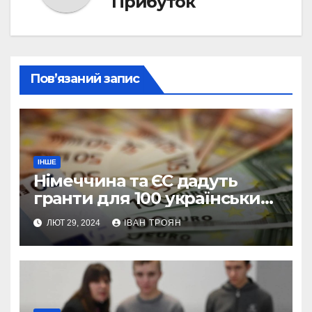
Прибуток
Пов’язаний запис
ІНШЕ
Німеччина та ЄС дадуть
гранти для 100 українських
підприємств
ЛЮТ 29, 2024
ІВАН ТРОЯН