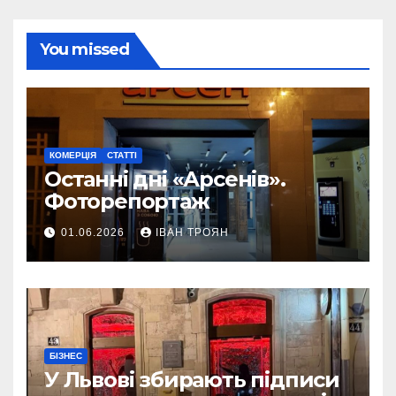
You missed
КОМЕРЦІЯ
СТАТТІ
Останні дні «Арсенів».
Фоторепортаж
01.06.2026
ІВАН ТРОЯН
БІЗНЕС
У Львові збирають підписи