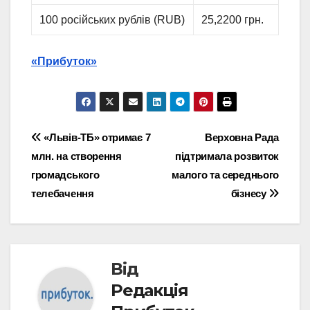
100 російських рублів (RUB)
25,2200 грн.
«Прибуток»
Навігація
«Львів-ТБ» отримає 7
Верховна Рада
млн. на створення
підтримала розвиток
записів
громадського
малого та середнього
телебачення
бізнесу
Від
Редакція