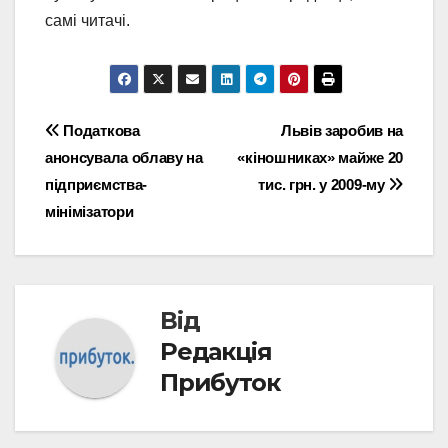
самі читачі.
Навігація
Податкова
Львів заробив на
анонсувала облаву на
«кіношниках» майже 20
записів
підприємства-
тис. грн. у 2009-му
мінімізатори
Від
Редакція
Прибуток