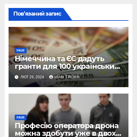
Пов’язаний запис
ІНШЕ
Німеччина та ЄС дадуть
гранти для 100 українських
підприємств
ЛЮТ 29, 2024
ІВАН ТРОЯН
ІНШЕ
Професію оператора дрона
можна здобути уже в двох