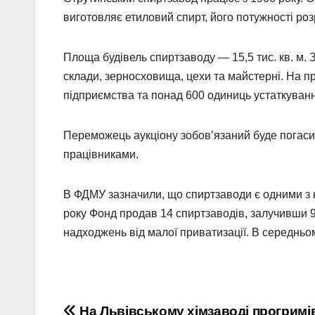
виготовляє етиловий спирт, його потужності роз
Площа будівель спиртзаводу — 15,5 тис. кв. м. З
склади, зерносховища, цехи та майстерні. На п
підприємства та понад 600 одиниць устаткуван
Переможець аукціону зобов’язаний буде погаси
працівниками.
В ФДМУ зазначили, що спиртзаводи є одними з 
року Фонд продав 14 спиртзаводів, залучивши 9
надходжень від малої приватизації. В середньому
На Львівському хімзаводі прогримі