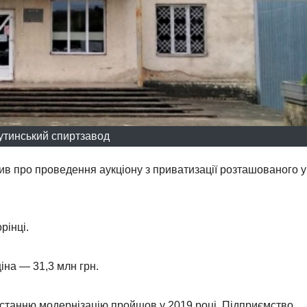
утинський спиртзавод
в про проведення аукціону з приватизації розташованого у
рінці.
іна — 31,3 млн грн.
Останню модернізацію пройшов у 2019 році. Підприємство