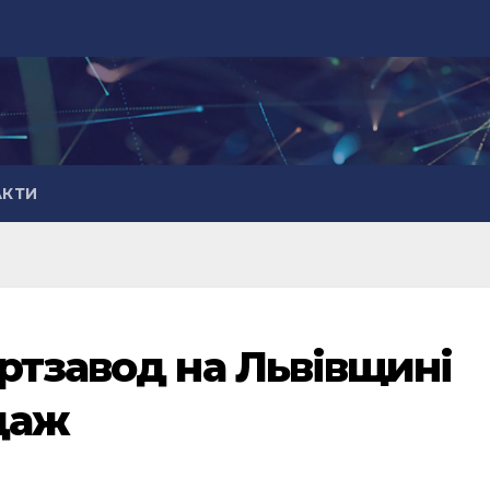
АКТИ
ртзавод на Львівщині
даж