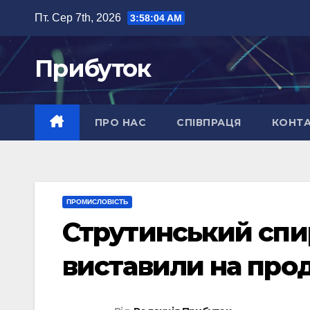
Перейти
Пт. Сер 7th, 2026
3:58:06 AM
до
вмісту
Прибуток
ПРО НАС
СПІВПРАЦЯ
КОНТ
ПРОМИСЛОВІСТЬ
Струтинський спи
виставили на про