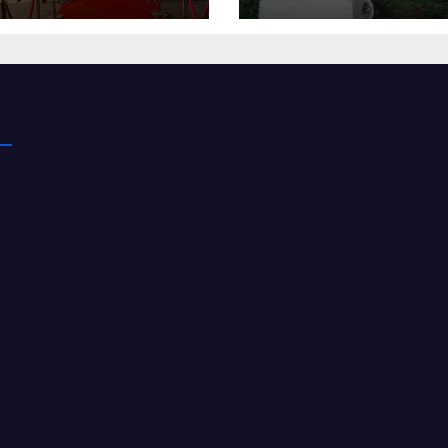
а
бджолярів