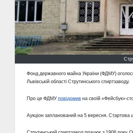
Стр
Фонд державного майна України (ФДМУ) оголоси
Львівській області Струтинського спиртзаводу.
Про це ФДМУ
повідомив
на своїй «Фейсбук»-сто
Аукціон запланований на 5 вересня. Стартова ц
Струтинський спиртзавод працює з 1906 року. 