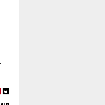
2
х
ку на