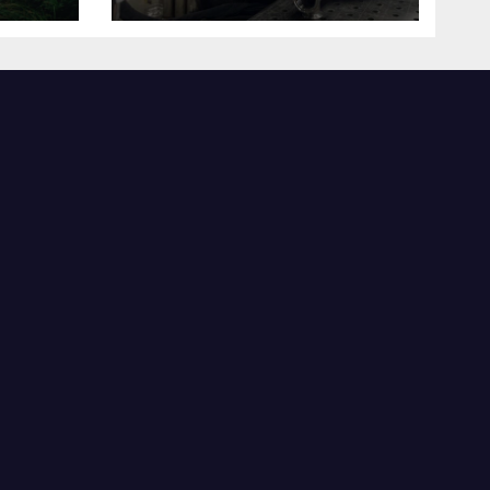
виробничі
потужності після
атаки російського
БПЛА