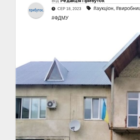
Від
Редакція Прибуток
#аукціон
,
#виробни
СЕР 18, 2023
#ФДМУ