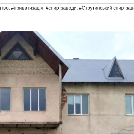
цтво
,
#приватизація
,
#спиртзаводи
,
#Струтинський спиртзав