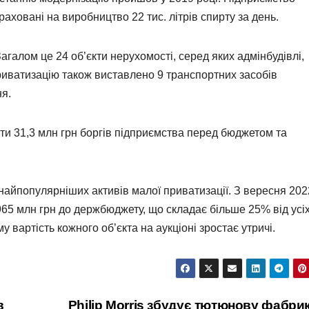
раховані на виробництво 22 тис. літрів спирту за день.
агалом це 24 об’єкти нерухомості, серед яких адмінбудівлі,
риватизацію також виставлено 9 транспортних засобів
ня.
ти 31,3 млн грн боргів підприємства перед бюджетом та
найпопулярніших активів малої приватизації. З вересня 202
65 млн грн до держбюджету, що складає більше 25% від усі
 вартість кожного об’єкта на аукціоні зростає утричі.
в
Philip Morris збудує тютюнову фабри