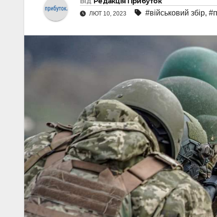
Від
Редакція Прибуток
#військовий збір
,
#п
ЛЮТ 10, 2023