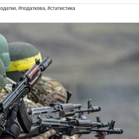
одатки
,
#податкова
,
#статистика