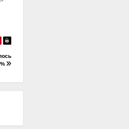
лось
8%