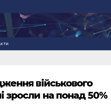
АКТИ
дження військового
і зросли на понад 50%