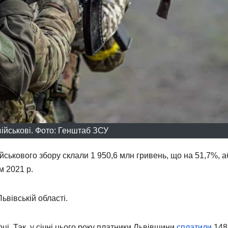
 військові. Фото: Генштаб ЗСУ
ійськового збору склали 1 950,6 млн гривень, що на 51,7%, а
м 2021 р.
вівській області.
ці. Так, у січні цього року платники Львівщини
сплатили
148