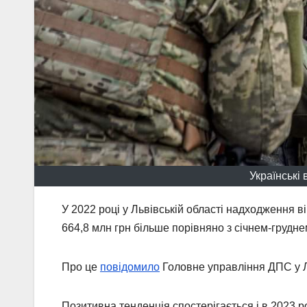
Українські
У 2022 році у Львівській області надходження в
664,8 млн грн більше порівняно з січнем-грудне
Про це
повідомило
Головне управління ДПС у Ль
Позитивна тенденція спостерігається і в 2023 ро