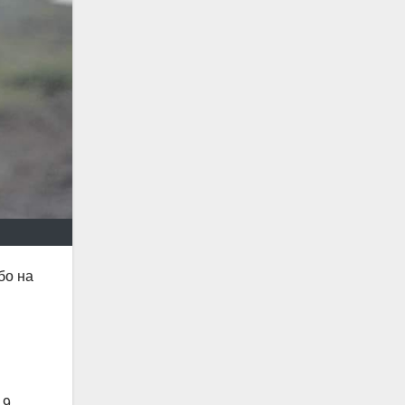
бо на
,9