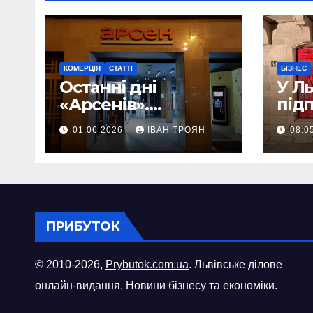
КОМЕРЦІЯ
СТАТТІ
БІЗНЕС
Останні дні
У Л
«Арсенів».
під
Фоторепортаж
«ви
01.06.2026
ІВАН ТРОЯН
08.0
шопі
міст
ПРИБУТОК
© 2010-2026,
Prybutok.com.ua
. Львівське ділове
онлайн-видання. Новини бізнесу та економіки.