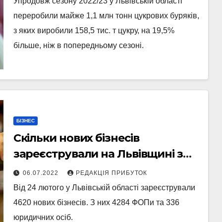
Упродовж сезону 2022/23 у Львівській області
переробили майже 1,1 млн тонн цукрових буряків,
з яких виробили 158,5 тис. т цукру, на 19,5%
більше, ніж в попередньому сезоні.
БІЗНЕС
Скільки нових бізнесів
зареєстрували на Львівщині з
початку повномасштабної війни
06.07.2022
РЕДАКЦІЯ ПРИБУТОК
та які галузі найпопулярніші, —
Від 24 лютого у Львівській області зареєстрували
інформує голова ОВА
4620 нових бізнесів. З них 4284 ФОПи та 336
юридичних осіб.