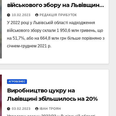
військового збору на Львівщині
зросли на понад 50%
10.02.2023
РЕДАКЦІЯ ПРИБУТОК
У 2022 році у Львівській області надходження
військового збору склали 1 950,6 млн гривень, що
на 51,7%, або на 664,8 млн грн більше порівняно з
січнем-груднем 2021 р.
АГРОБІЗНЕС
Виробництво цукру на
Львівщині збільшилось на 20%
03.02.2023
ІВАН ТРОЯН