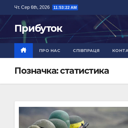
Перейти
Чт. Сер 6th, 2026
11:53:23 AM
до
вмісту
Прибуток
ПРО НАС
СПІВПРАЦЯ
КОНТ
Позначка:
статистика