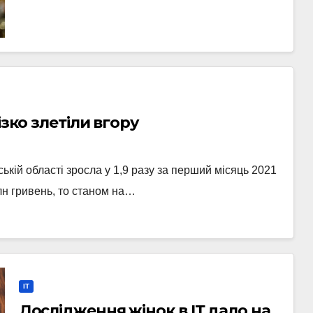
ізко злетіли вгору
ській області зросла у 1,9 разу за перший місяць 2021
лн гривень, то станом на…
IT
Дослідження жінок в ІТ дало на