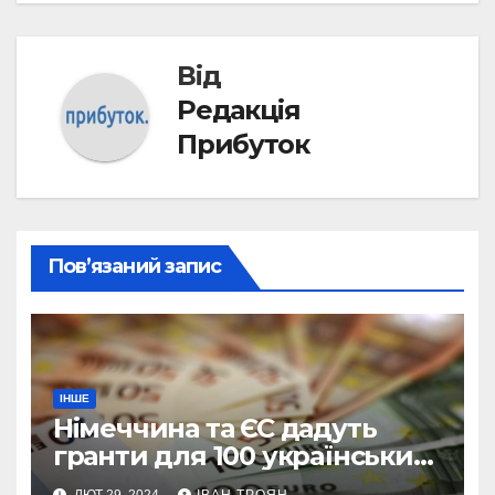
Від
Редакція
Прибуток
Пов’язаний запис
ІНШЕ
Німеччина та ЄС дадуть
гранти для 100 українських
підприємств
ЛЮТ 29, 2024
ІВАН ТРОЯН