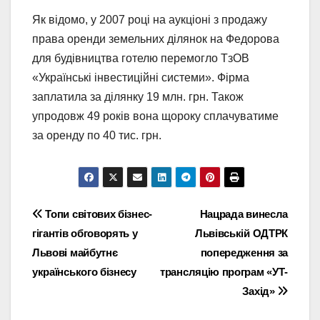
Як відомо, у 2007 році на аукціоні з продажу
права оренди земельних ділянок на Федорова
для будівництва готелю перемогло ТзОВ
«Українські інвестиційні системи». Фірма
заплатила за ділянку 19 млн. грн. Також
упродовж 49 років вона щороку сплачуватиме
за оренду по 40 тис. грн.
Навігація
Топи світових бізнес-
Нацрада винесла
гігантів обговорять у
Львівській ОДТРК
записів
Львові майбутнє
попередження за
українського бізнесу
трансляцію програм «УТ-
Захід»