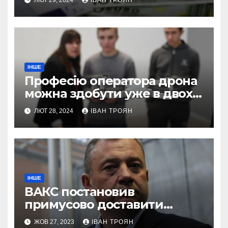
ІНШЕ
Професію оператора дрона
можна здобути уже в двох
профтехах Львівщини
ЛЮТ 28, 2024
ІВАН ТРОЯН
ІНШЕ
ВАКС постановив
примусово доставити
Дубневича до суду
ЖОВ 27, 2023
ІВАН ТРОЯН