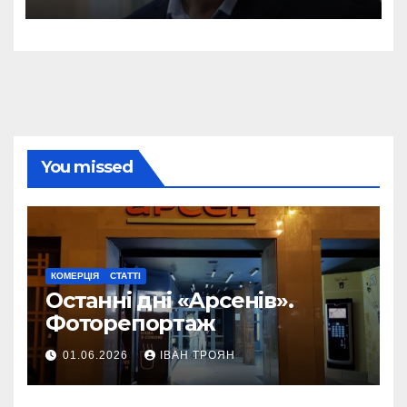
You missed
КОМЕРЦІЯ
СТАТТІ
Останні дні «Арсенів».
Фоторепортаж
01.06.2026
ІВАН ТРОЯН