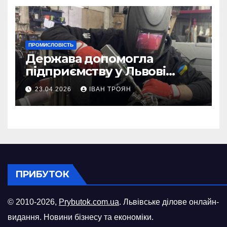
ПРОМИСЛОВІСТЬ
Держава допомогла
підприємству у Львові
відновити виробничі
23.04.2026
ІВАН ТРОЯН
потужності після атаки
російського БПЛА
ПРИБУТОК
© 2010-2026,
Prybutok.com.ua
. Львівське ділове онлайн-
видання. Новини бізнесу та економіки.