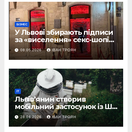
БІЗНЕС
У Львові збирають підписи
за «виселення» секс-шопів
із центру міста
08.05.2026
ІВАН ТРОЯН
IT
Львів’янин створив
мобільний застосунок із ШІ-
асистентом для бджолярів
28.04.2026
ІВАН ТРОЯН