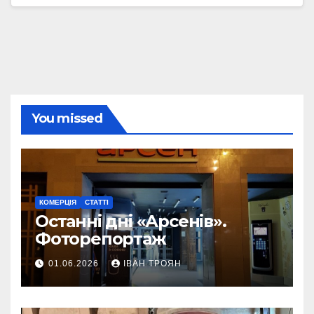
You missed
КОМЕРЦІЯ
СТАТТІ
Останні дні «Арсенів».
Фоторепортаж
01.06.2026
ІВАН ТРОЯН