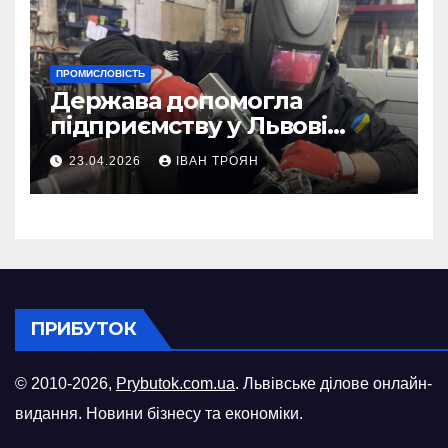
ПРОМИСЛОВІСТЬ
Держава допомогла
підприємству у Львові
відновити виробничі
23.04.2026
ІВАН ТРОЯН
потужності після атаки
російського БПЛА
ПРИБУТОК
© 2010-2026,
Prybutok.com.ua
. Львівське ділове онлайн-
видання. Новини бізнесу та економіки.