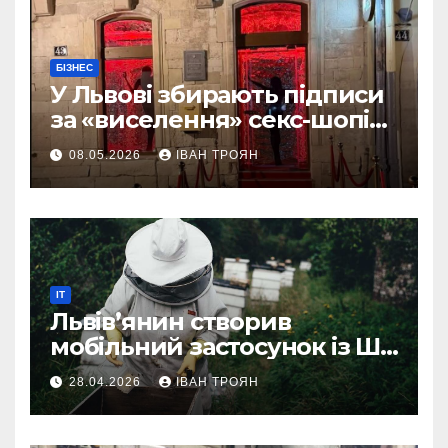
БІЗНЕС
У Львові збирають підписи
за «виселення» секс-шопів
із центру міста
08.05.2026
ІВАН ТРОЯН
IT
Львів’янин створив
мобільний застосунок із ШІ-
асистентом для бджолярів
28.04.2026
ІВАН ТРОЯН