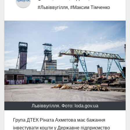
#Львіввугілля
,
#Максим Тімченко
Львіввугілля. Фото: loda.gov.ua
Група ДТЕК Ріната Ахметова має бажання
інвестувати кошти у Державне підприємство