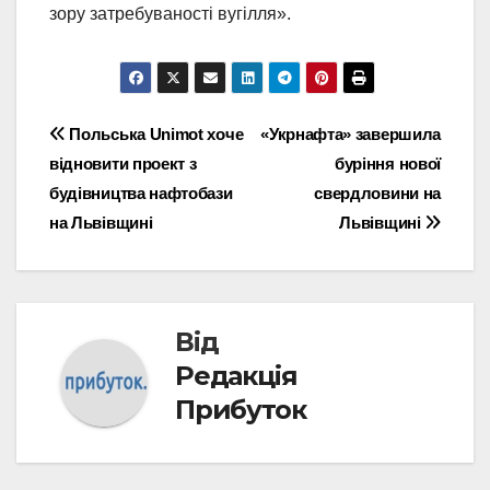
зору затребуваності вугілля».
Навігація
Польська Unimot хоче
«Укрнафта» завершила
відновити проект з
буріння нової
записів
будівництва нафтобази
свердловини на
на Львівщині
Львівщині
Від
Редакція
Прибуток