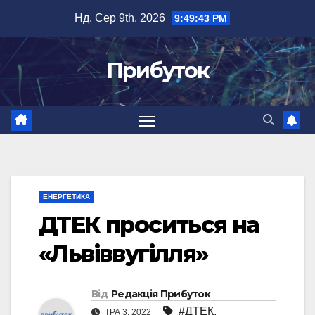
Перейти
Нд. Сер 9th, 2026
9:49:43 PM
до
вмісту
Прибуток
ЕНЕРГЕТИКА
ДТЕК проситься на
«Львіввугілля»
Від
Редакція Прибуток
#ДТЕК
,
ТРА 3, 2022