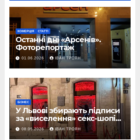
КОМЕРЦІЯ
СТАТТІ
Останні дні «Арсенів».
Фоторепортаж
01.06.2026
ІВАН ТРОЯН
БІЗНЕС
У Львові збирають підписи
за «виселення» секс-шопів
із центру міста
08.05.2026
ІВАН ТРОЯН