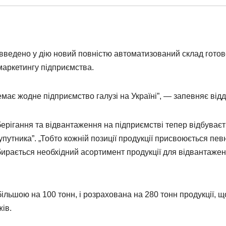
введено у дію новий повністю автоматизований склад готов
 маркетингу підприємства.
емає жодне підприємство галузі на Україні”, — запевняє відд
ерігання та відвантаження на підприємстві тепер відбуває
упутника”. „Тобто кожній позиції продукції присвоюється пев
ирається необхідний асортимент продукції для відвантажен
більшою на 100 тонн, і розрахована на 280 тонн продукції, щ
ів.