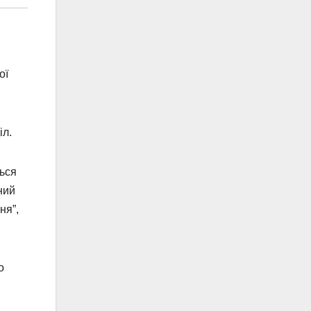
ої
іл.
ться
ний
ня”,
о