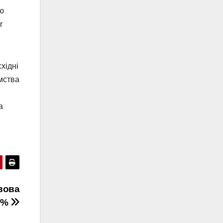
єю
r
хідні
ємства
а
вова
,9%