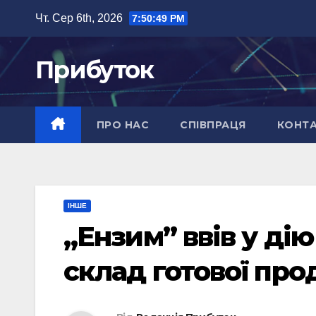
Перейти
Чт. Сер 6th, 2026
7:50:50 PM
до
вмісту
Прибуток
ПРО НАС
СПІВПРАЦЯ
КОНТ
ІНШЕ
„Ензим” ввів у ді
склад готової про