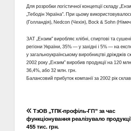
Для розробки логістичної концепції складу „Енз
„Тебодін Україна”. При цьому використовувалось
(Голландія), Nedcon (Чехія), Воck & Sohn (Німеч
ЗАТ „Ензим” виробляє хлібні, спиртові та сушені
регіони України, 35% — у західні і 5% — на експ
у загальноукраїнському виробництві дріжджів с
2002 року „Ензим” виробив продукції на 120 млн
36,4%, або 32 млн. грн.
Балансовий прибуток компанії за 2002 рік склав 
Навігація
ТзОВ „ТПК-профіль-ГП” за час
функціонування реалізувало продукції
записів
455 тис. грн.