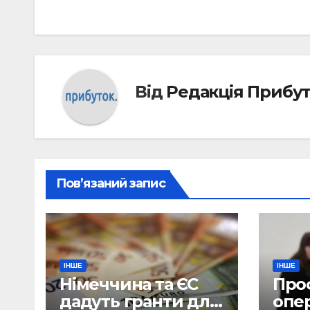
Від
Редакція Прибу
Пов’язаний запис
ІНШЕ
ІНШЕ
Німеччина та ЄС
Про
дадуть гранти для
опе