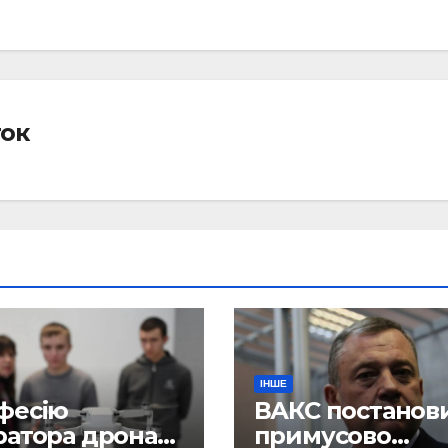
ток
ІНШЕ
фесію
ВАКС постанов
ратора дрона
примусово