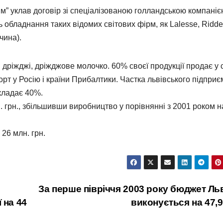
им” уклав договір зі спеціалізованою голландською компані
 обладнання таких відомих світових фірм, як Lalesse, Ridde
чина).
 дріжджі, дріжджове молочко. 60% своєї продукції продає у с
орт у Росію і країни Прибалтики. Частка львівського підпри
кладає 40%.
. грн., збільшивши виробництво у порівнянні з 2001 роком н
26 млн. грн.
За перше півріччя 2003 року бюджет Ль
 на 44
виконується на 47