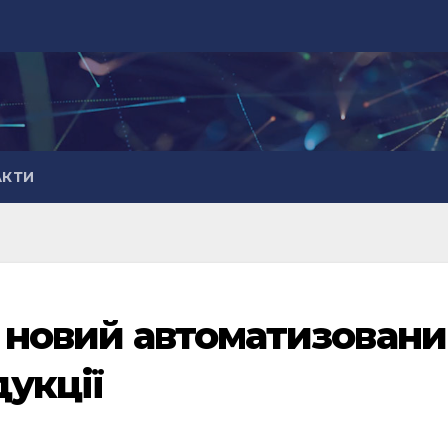
АКТИ
ю новий автоматизован
дукції