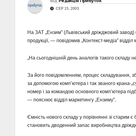
Від
Редакція Прибуток
СЕР 15, 2003
На ЗАТ „Ензим” (Львівський дріжджовий завод) 
продукції, — повідомив „Контекст-медіа” відділ
„На сьогоднішній день аналогів такого складу н
За його повідомленням, процес складування, зб
за допомогою комп’ютера і так званого крана-„с
номер і за командою основного комп’ютера підб
— пояснює відділ маркетингу „Ензиму”.
Ємність нового складу у порівнянні зі старим є 
становить дводенний запас виробництва дріждж