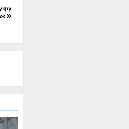
укру
аж