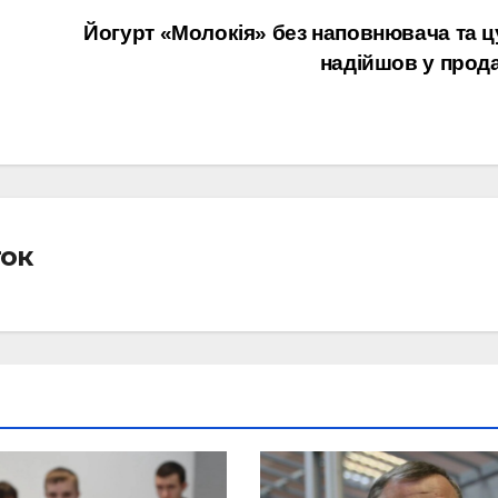
Йогурт «Молокія» без наповнювача та ц
надійшов у прод
ток