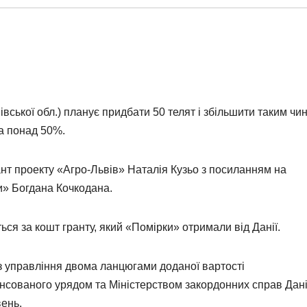
ської обл.) планує придбати 50 телят і збільшити таким чи
на понад 50%.
нт проекту «Агро-Львів» Наталія Кузьо з посиланням на
и» Богдана Кочкодана.
ся за кошт гранту, який «Помірки» отримали від Данії.
з управління двома ланцюгами доданої вартості
нансованого урядом та Міністерством закордонних справ Дані
вень.