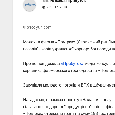
Від
Редакція Прибуток
ЛИС 17, 2013
Фото
: yun.com
Молочна ферма «Помірки» (Стрийський р-н Львів
поголів’я корів української чорнорябої породи 
Про це повідомила
«Прибуток»
медіа-консульта
керівника фермерського господарства «Помірк
Закупівля молодого поголів’я ВРХ відбуватиметь
Нагадаємо, в рамках проекту «Надання послуг 
сільськогосподарської продукції в Україні», фі
«Помірки» отримали грант на суму 198 тис. гри