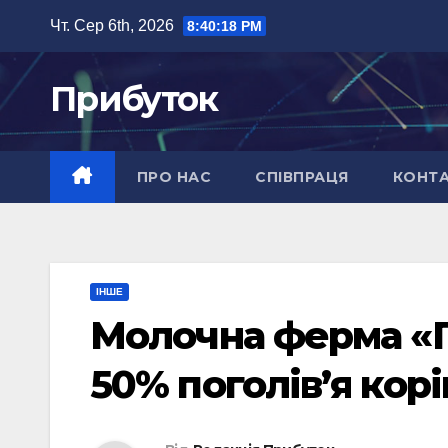
Перейти
Чт. Сер 6th, 2026
8:40:19 PM
до
вмісту
Прибуток
ПРО НАС
СПІВПРАЦЯ
КОНТ
ІНШЕ
Молочна ферма «П
50% поголів’я корі