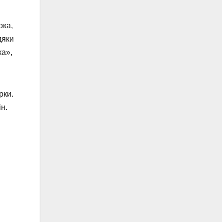
ока,
дяки
ка»,
рки.
н.