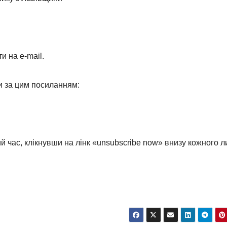
 на e-mail.
и за цим посиланням:
й час, клікнувши на лінк «unsubscribe now» внизу кожного л