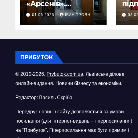
«Арсенів».
під
Фоторепортаж
«ви
01.06.2026
ІВАН ТРОЯН
08.0
шопі
міст
ПРИБУТОК
© 2010-2026,
Prybutok.com.ua
. Львівське ділове
онлайн-видання. Новини бізнесу та економіки.
Редактор: Василь Скріба
Передрук новин з сайту дозволяється за умови
посилання (для інтернет-видань – гіперпосилання)
на “Прибуток”. Гіперпосилання має бути прямим і