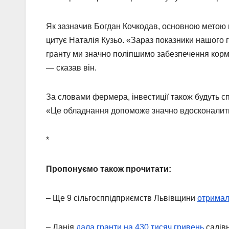
Як зазначив Богдан Кочкодав, основною метою 
цитує Наталія Кузьо. «Зараз показники нашого г
гранту ми значно поліпшимо забезпечення корма
— сказав він.
За словами фермера, інвестиції також будуть с
«Це обладнання допоможе значно вдосконалити с
*
Пропонуємо також прочитати:
– Ще 9 сільгосппідприємств Львівщини
отримали
– Данія
дала гранти на 430 тисяч гривень
садів