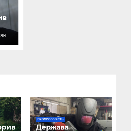
ив
ОЯН
уду
ПРОМИСЛОВІСТЬ
орив
Держава