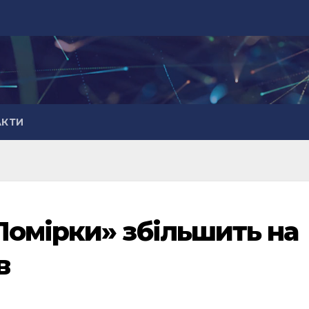
АКТИ
омірки» збільшить на
в