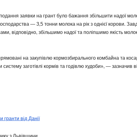
подання заявки на грант було бажання збільшити надої мол
осподарства — 3,5 тонни молока на рік з однієї корови. Зав
ми, відповідно, збільшимо надої та поліпшимо якість моло
прямовані на закупівлю кормозбирального комбайна та коса
истему заготівлі кормів та годівлю худоби», — зазначив ві
 гранти від Данії
нику з Львівщини