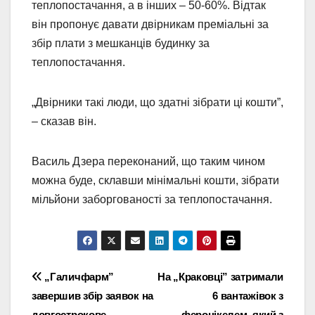
теплопостачання, а в інших – 50-60%. Відтак
він пропонує давати двірникам преміальні за
збір плати з мешканців будинку за
теплопостачання.
„Двірники такі люди, що здатні зібрати ці кошти”,
– сказав він.
Василь Дзера переконаний, що таким чином
можна буде, склавши мінімальні кошти, зібрати
мільйони заборгованості за теплопостачання.
Навігація
„Галичфарм”
На „Краковці” затримали
завершив збір заявок на
6 вантажівок з
записів
довгострокове
феронікелем, який з