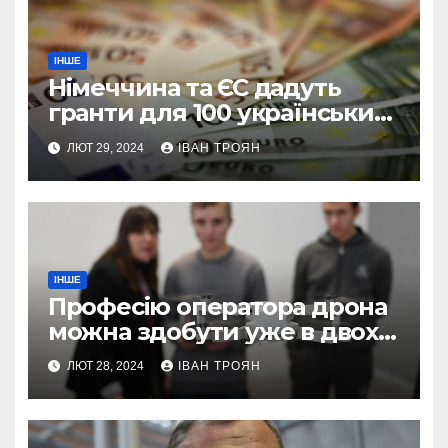
ІНШЕ
Німеччина та ЄС дадуть
гранти для 100 українських
підприємств
ЛЮТ 29, 2024
ІВАН ТРОЯН
ІНШЕ
Професію оператора дрона
можна здобути уже в двох
профтехах Львівщини
ЛЮТ 28, 2024
ІВАН ТРОЯН