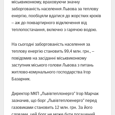
міськвиконкому, враховуючи значну
заборгованість населення Львова за теплову
енергію, пообіцяли вдатися до жорстких кроків
– аж до поквартирного відключення від
теплопостачання, включно з гарячою водою.
На сьогодні заборгованість населення за
теплову енергію становить 99,4 млн. грн., –
повідомив на засіданні міськвиконкому
заступник міського голови Львова з питань
житлово-комунального господарства Ігор
Базарник.
Директор МКП „Львівтеплонерго” Ігор Марчак
зазначив, що борг „Львівтеплоенерго” перед
газовиками становить 12 млн. грн. За його
словами, цей борг не може бути погашений,