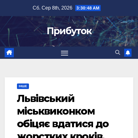
Перейти
Сб. Сер 8th, 2026
3:30:49 AM
до
вмісту
Прибуток
ІНШЕ
Львівський
міськвиконком
обіцяє вдатися до
жорстких кроків,