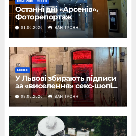
КОМЕРЦІЯ
СТАТТІ
Останні дні «Арсенів».
Фоторепортаж
01.06.2026
ІВАН ТРОЯН
БІЗНЕС
У Львові збирають підписи
за «виселення» секс-шопів
із центру міста
08.05.2026
ІВАН ТРОЯН