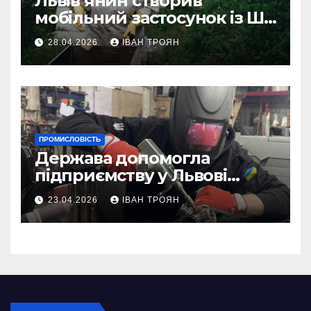
Львів’янин створив
мобільний застосунок із ШІ-
асистентом для бджолярів
28.04.2026
ІВАН ТРОЯН
ПРОМИСЛОВІСТЬ
Держава допомогла
підприємству у Львові
відновити виробничі
23.04.2026
ІВАН ТРОЯН
потужності після атаки
російського БПЛА