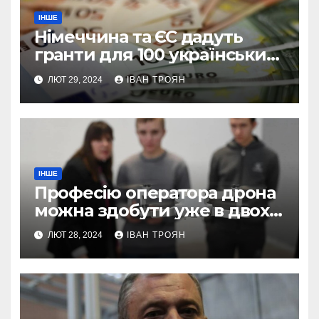
ІНШЕ
Німеччина та ЄС дадуть
гранти для 100 українських
підприємств
ЛЮТ 29, 2024
ІВАН ТРОЯН
ІНШЕ
Професію оператора дрона
можна здобути уже в двох
профтехах Львівщини
ЛЮТ 28, 2024
ІВАН ТРОЯН