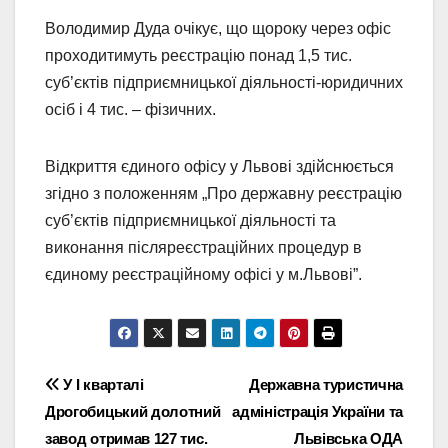
Володимир Дуда очікує, що щороку через офіс
проходитимуть реєстрацію понад 1,5 тис.
суб’єктів підприємницької діяльності-юридичних
осіб і 4 тис. – фізичних.
Відкриття єдиного офісу у Львові здійснюється
згідно з положенням „Про державну реєстрацію
суб’єктів підприємницької діяльності та
виконання післяреєстраційних процедур в
єдиному реєстраційному офісі у м.Львові”.
Навігація
У І кварталі
Державна туристична
Дрогобицький долотний
адміністрація України та
записів
завод отримав 127 тис.
Львівська ОДА