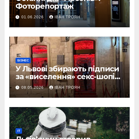
Фоторепортаж
01.06.2026
ІВАН ТРОЯН
БІЗНЕС
У Львові збирають підписи
за «виселення» секс-шопів
із центру міста
08.05.2026
ІВАН ТРОЯН
IT