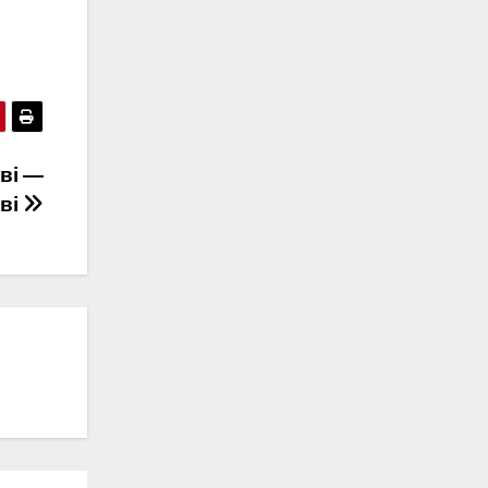
ві —
ові