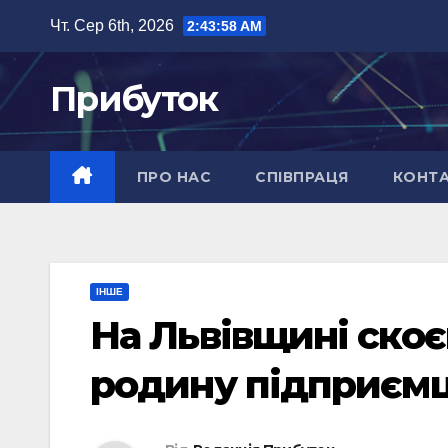
Перейти
Чт. Сер 6th, 2026
2:43:59 AM
до
вмісту
Прибуток
ПРО НАС
СПІВПРАЦЯ
КОНТ
ІНШЕ
На Львівщині скоє
родину підприєм