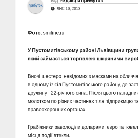
Від
Редакція Прибуток
ЛИС 16, 2013
Фото
: smiline.ru
У Пустомитівському районі Львівщини група
який займається торгівлею шкіряними вироб
Вночі шестеро невідомих з масками на обличчя
в одному із сіл Пустомитівського району, де за
дружину і 22-річного сина. Після цього напад
молотком по різних частинах тіла підприємцю т
правоохоронних органах.
Грабіжники заволоділи доларами, євро та ювелір
місця події втекли.