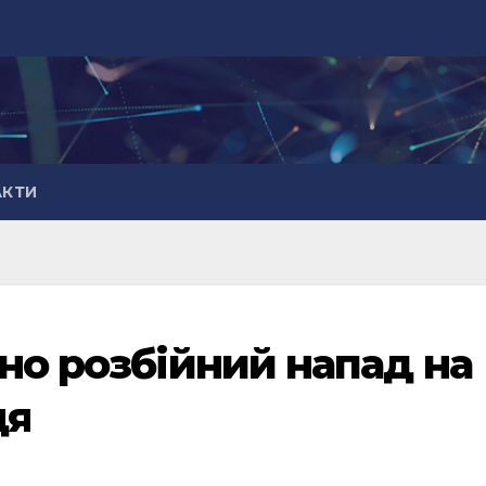
АКТИ
но розбійний напад на
ця