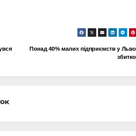
увся
Понад 40% малих підприємств у Льво
збитк
ток