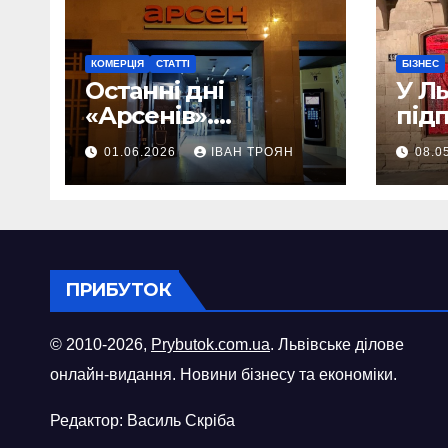
КОМЕРЦІЯ
СТАТТІ
БІЗНЕС
Останні дні
У Л
«Арсенів».
під
Фоторепортаж
«ви
01.06.2026
ІВАН ТРОЯН
08.0
шопі
міст
ПРИБУТОК
© 2010-2026,
Prybutok.com.ua
. Львівське ділове
онлайн-видання. Новини бізнесу та економіки.
Редактор: Василь Скріба