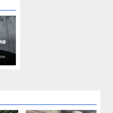
ив
ОЯН
уду