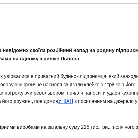
 невідомих скоїла розбійний напад на родину підприєм
ами на одному з ринків Львова.
х увірвалися в приватний будинок підприємця, який знаход
стосовуючи фізичне насилля зв‘язали клейкою стрічкою його
ники погрожуючи револьвером, почали наносити удари кухон
а його дружині, повідомив
УНІАН
з посиланням на джерело у
ними виробами на загальну суму 215 тис. грн., після чого з