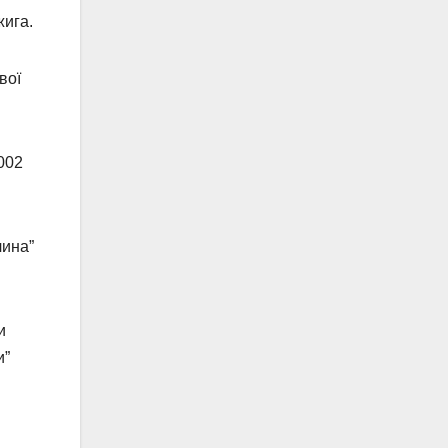
жига.
вої
002
чина”
и
и”