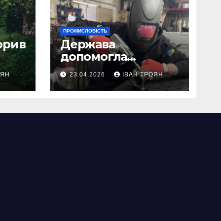
ПРОМИСЛОВІСТЬ
орив
Держава
допомогла
І-
підприємству у
ОЯН
23.04.2026
ІВАН ТРОЯН
я
Львові відновити
виробничі
потужності після
атаки російського
БПЛА