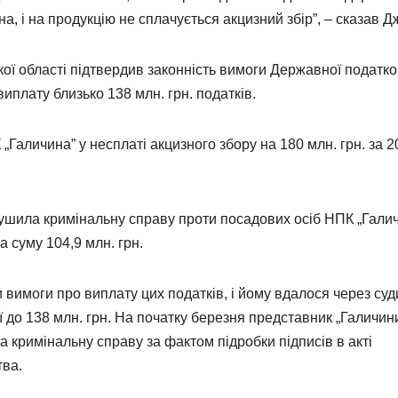
 і на продукцію не сплачується акцизний збір”, – сказав Д
ої області підтвердив законність вимоги Державної податко
иплату близько 138 млн. грн. податків.
Галичина” у несплаті акцизного збору на 180 млн. грн. за 2
порушила кримінальну справу проти посадових осіб НПК „Гали
а суму 104,9 млн. грн.
вимоги про виплату цих податків, і йому вдалося через суд
до 138 млн. грн. На початку березня представник „Галичин
кримінальну справу за фактом підробки підписів в акті
тва.