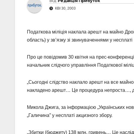
Від
Редакція Прибуток
КВІ 30, 2003
Податкова міліція наклала арешт на майно Дро
область) у зв’язку зі звинуваченнями у несплаті
Про це повідомив 30 квітня на прес-конференції
начальник слідчого управління Податкової міліц
„Сьогодні слідство наклало арешт на все майно,
накладено арешт… Це процедура непроста…, дов
Микола Джига, за інформацією „Українських но
„Галичина” у несплаті акцизного збору.
„Збитки (бюджету) 138 млн. гривень… Це наслідк