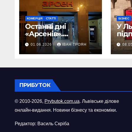
КОМЕРЦІЯ
СТАТТІ
БІЗНЕС
Останні дні
У Л
«Арсенів».
під
Фоторепортаж
«ви
01.06.2026
ІВАН ТРОЯН
08.0
шопі
міст
ПРИБУТОК
© 2010-2026,
Prybutok.com.ua
. Львівське ділове
онлайн-видання. Новини бізнесу та економіки.
Редактор: Василь Скріба