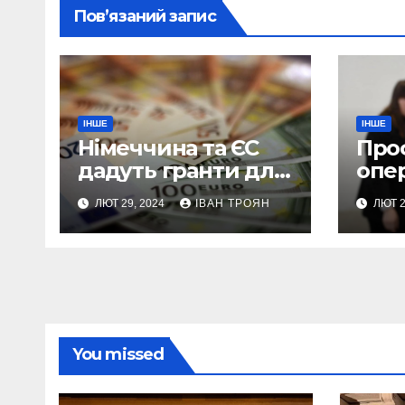
Пов’язаний запис
ІНШЕ
ІНШЕ
Німеччина та ЄС
Про
дадуть гранти для
опе
100 українських
мож
ЛЮТ 29, 2024
ІВАН ТРОЯН
ЛЮТ 2
підприємств
уже 
про
Льв
You missed