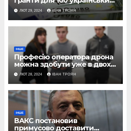
гранти для 100 українських
підприємств
ЛЮТ 29, 2024
ІВАН ТРОЯН
ІНШЕ
Професію оператора дрона
можна здобути уже в двох
профтехах Львівщини
ЛЮТ 28, 2024
ІВАН ТРОЯН
ІНШЕ
ВАКС постановив
примусово доставити