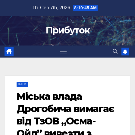
Перейти
Пт. Сер 7th, 2026
8:10:45 AM
до
вмісту
Прибуток
ІНШЕ
Міська влада
Дрогобича вимагає
від ТзОВ „Осма-
Ойл” вивезти з