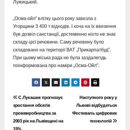
Лужицький.
„Осма-ойл” влітку цього року завезла з
Угорщини 3 400 т відходів. І хоча на їх ввезення
був дозвіл санстанції, достеменно ніхто не знає
складу цієї речовини. Саму речовину було
складовано на території ВАТ „Прикарпатбуд”.
При цьому міська рада не була заздалегідь
поінформована про наміри „Осма-Ойл”.
Навігація
С.Лукашик прогнозує
Наступного року у
зростання обсягів
Львові відбудеться
записів
промвиробництва за
Фестиваль цифрових
2003 рік на Львівщині на
технологій
15%