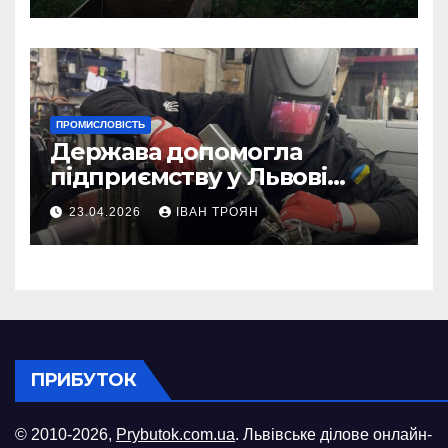
ПРОМИСЛОВІСТЬ
Держава допомогла
підприємству у Львові
відновити виробничі
23.04.2026
ІВАН ТРОЯН
потужності після атаки
російського БПЛА
ПРИБУТОК
© 2010-2026,
Prybutok.com.ua
. Львівське ділове онлайн-