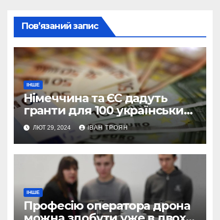
Пов’язаний запис
ІНШЕ
Німеччина та ЄС дадуть
гранти для 100 українських
підприємств
ЛЮТ 29, 2024
ІВАН ТРОЯН
ІНШЕ
Професію оператора дрона
можна здобути уже в двох