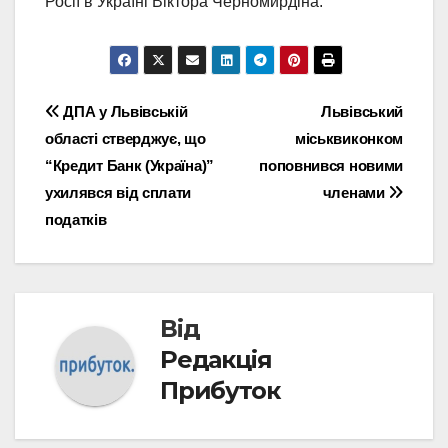
Росії в Україні Віктора Черномирдіна.
Навігація
ДПА у Львівській
Львівський
області стверджує, що
міськвиконком
записів
“Кредит Банк (Україна)”
поповнився новими
ухилявся від сплати
членами
податків
Від
Редакція
Прибуток