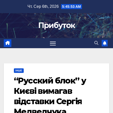
Перейти
Чт. Сер 6th, 2026
5:45:54 AM
до
вмісту
Прибуток
ІНШЕ
“Русский блок” у
Києві вимагав
відставки Сергія
Медведчука