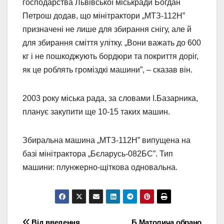
господарства Львівської міськради Богдан
Петрош додав, що мінітрактори „МТЗ-112Н”
призначені не лише для збирання снігу, але й
для збирання сміття улітку. „Вони важать до 600
кг і не пошкоджують бордюри та покриття доріг,
як це роблять громіздкі машини”, – сказав він.
2003 року міська рада, за словами І.Базарника,
планує закупити ще 10-15 таких машин.
Збиральна машина „МТЗ-112Н” випущена на
базі мінітрактора „Бєларусь-082БС”. Тип
машини: плунжерно-щіткова одновальна.
Від введення
Б.Матолича обрано