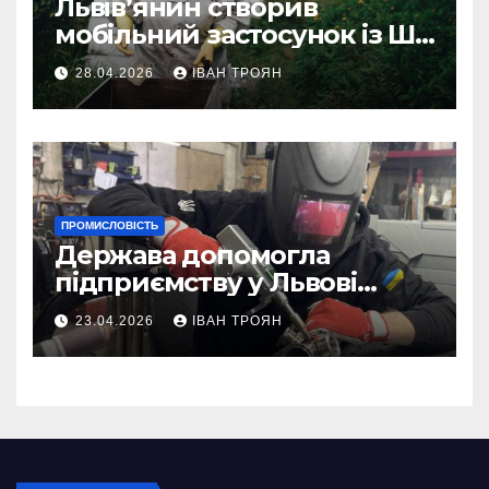
Львів’янин створив
мобільний застосунок із ШІ-
асистентом для бджолярів
28.04.2026
ІВАН ТРОЯН
ПРОМИСЛОВІСТЬ
Держава допомогла
підприємству у Львові
відновити виробничі
23.04.2026
ІВАН ТРОЯН
потужності після атаки
російського БПЛА