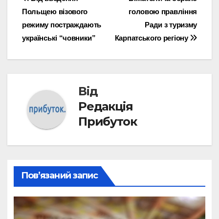
Навігація
Польщею візового
головою правління
записів
режиму постраждають
Ради з туризму
українські “човники”
Карпатського регіону
Від
Редакція
Прибуток
Пов’язаний запис