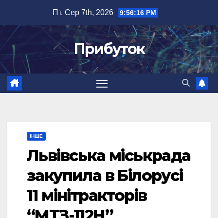
Перейти
Пт. Сер 7th, 2026
9:56:17 PM
до
вмісту
Прибуток
ІНШЕ
Львівська міськрада
закупила в Білорусі
11 мінітракторів
“МТЗ-112Н”