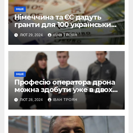
ІНШЕ
Німеччина та ЄС дадуть
гранти для 100 українських
підприємств
ЛЮТ 29, 2024
ІВАН ТРОЯН
ІНШЕ
Професію оператора дрона
можна здобути уже в двох
профтехах Львівщини
ЛЮТ 28, 2024
ІВАН ТРОЯН