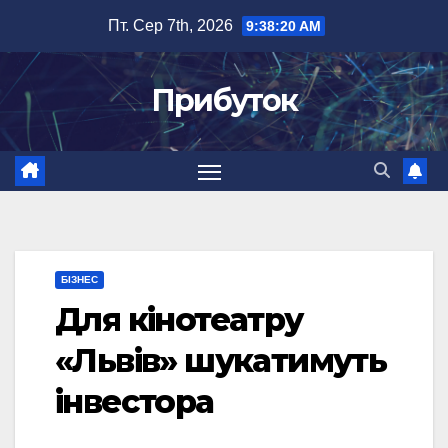
Перейти
Пт. Сер 7th, 2026
9:38:21 AM
до
вмісту
Прибуток
БІЗНЕС
Для кінотеатру
«Львів» шукатимуть
інвестора