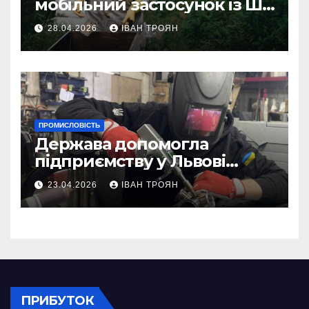
мобільний застосунок із ШІ-
асистентом для бджолярів
28.04.2026
ІВАН ТРОЯН
ПРОМИСЛОВІСТЬ
Держава допомогла
підприємству у Львові
відновити виробничі
23.04.2026
ІВАН ТРОЯН
потужності після атаки
російського БПЛА
ПРИБУТОК