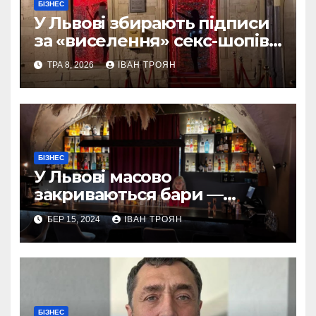
БІЗНЕС
У Львові збирають підписи
за «виселення» секс-шопів
із центру міста
ТРА 8, 2026
ІВАН ТРОЯН
БІЗНЕС
У Львові масово
закриваються бари —
гастроблогерка
БЕР 15, 2024
ІВАН ТРОЯН
БІЗНЕС