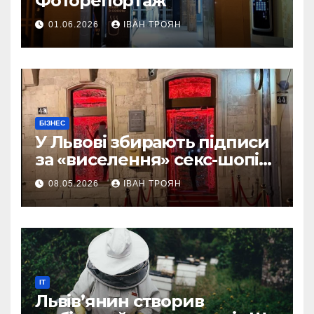
Фоторепортаж
01.06.2026
ІВАН ТРОЯН
БІЗНЕС
У Львові збирають підписи
за «виселення» секс-шопів
із центру міста
08.05.2026
ІВАН ТРОЯН
IT
Львів’янин створив