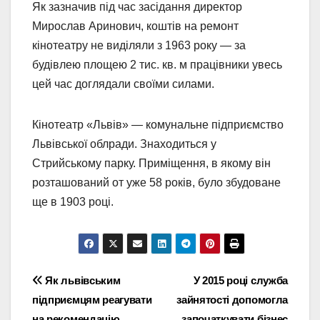
Як зазначив під час засідання директор
Мирослав Аринович, коштів на ремонт
кінотеатру не виділяли з 1963 року — за
будівлею площею 2 тис. кв. м працівники увесь
цей час доглядали своїми силами.
Кінотеатр «Львів» — комунальне підприємство
Львівської облради. Знаходиться у
Стрийському парку. Приміщення, в якому він
розташований от уже 58 років, було збудоване
ще в 1903 році.
Навігація
Як львівським
У 2015 році служба
підприємцям реагувати
зайнятості допомогла
записів
на рекомендацію
започаткувати бізнес