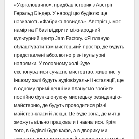
«Укрголоввино», придбав історик з Австрії
Геральд Біндер. У народі цю будівлю ще
називають «Фабрика повидла». Австрієць має
намір на її базі відкрити міжнародний
культурний центр Jam Factory. «Я планую
облаштувати там мистецький простір, де будуть
представлені абсолютно різні культурні
напрямки. У головному холі буде
експонуватися сучасне мистецтво, живопис, у
іншому залі будуть аудіовізуальні інсталяції, ще
в одному приміщенні ми плануємо зробити
постійно функціонуючу мистецьку резиденцію-
майстерню, де будуть проводитися різні
майстер-класи й лекції. Це буде зона, де митці
зможуть вільно працювати і навчатися. Крім
того, в будівлі буде кафе, а в дворику ми
думаємо поставити сцену й проводити там різні