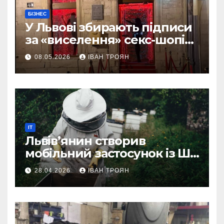
БІЗНЕС
У Львові збирають підписи
за «виселення» секс-шопів
із центру міста
08.05.2026
ІВАН ТРОЯН
IT
Львів’янин створив
мобільний застосунок із ШІ-
асистентом для бджолярів
28.04.2026
ІВАН ТРОЯН