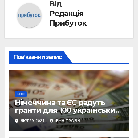
Від
Редакція
Прибуток
Пов’язаний запис
ІНШЕ
Німеччина та ЄС дадуть
гранти для 100 українських
підприємств
ЛЮТ 29, 2024
ІВАН ТРОЯН