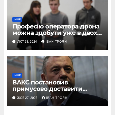
ІНШЕ
Професію оператора дрона
можна здобути уже в двох
профтехах Львівщини
ЛЮТ 28, 2024
ІВАН ТРОЯН
ІНШЕ
ВАКС постановив
примусово доставити
Дубневича до суду
ЖОВ 27, 2023
ІВАН ТРОЯН