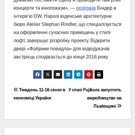
концерти та кінопокази», —
розповів
Біндер в
інтерв’ю DW. Наразі віденське архітектурне
бюро Atelier Stephan Rindler, що спеціалізується
на оформленні сучасних приміщень у стилі
лофт, завершує розробку проекту. Відкрити
двері «Фабрики повидла» для відвідувачів
австрієць сподівається до кінця 2016 року.
Навігація
Тиждень 11-16 січня в
У січні Fujikura запустить
економіці України
виробництво на
записів
Львівщині