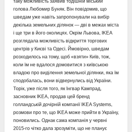
таку можливість заявив тодішній міський
голова Любомир Буняк. Він повідомив, що
шведам уже навіть запропонували на вибір
декілька земельних ділянок — дві в межах міста
і ще три в його околицях. Окрім Львова, IKEA
розглядала можливість відкриття торгових
центрів у Києві та Одесі. Ймовірно, шведам
розходилось на тому, щоб «взяти» Київ, тож,
коли їм не вдалося домовитися з київською
владою про виділення земельної ділянки, яка їм
сподобалась, вони відвернулись від України.
Торік, уже після того, як Інгвар Кампрад,
засновник IKEA, продав цей бренд
голландській дочірній компанії IKEA Systems,
розмови про те, що IKEA може прийти в Україну,
поновились. Однак сама компанія у червні
2015-го чітко дала зрозуміти, що не планує