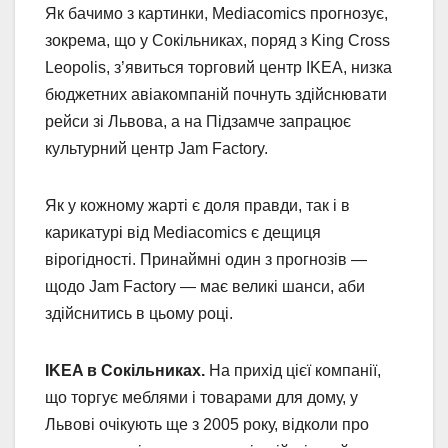
Як бачимо з картинки, Mediacomics прогнозує,
зокрема, що у Сокільниках, поряд з King Cross
Leopolis, з’явиться торговий центр IKEA, низка
бюджетних авіакомпаній почнуть здійснювати
рейси зі Львова, а на Підзамче запрацює
культурний центр Jam Factory.
Як у кожному жарті є доля правди, так і в
карикатурі від Mediacomics є дещиця
вірогідності. Принаймні один з прогнозів —
щодо Jam Factory — має великі шанси, аби
здійснитись в цьому році.
IKEA в Сокільниках.
На прихід цієї компанії,
що торгує меблями і товарами для дому, у
Львові очікують ще з 2005 року, відколи про