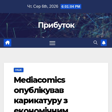
Перейти
Чт. Сер 6th, 2026
6:01:05 PM
до
вмісту
Прибуток
ІНШЕ
Mediacomics
опублікував
карикатуру з
економічним