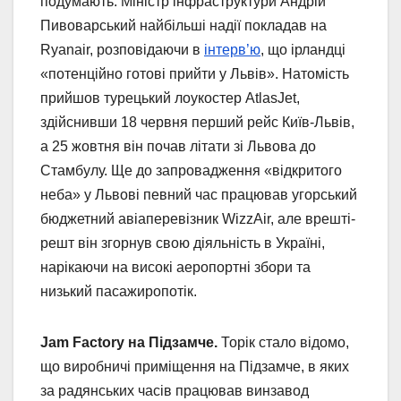
подумають. Міністр інфраструктури Андрій
Пивоварський найбільші надії покладав на
Ryanair, розповідаючи в
інтерв’ю
, що ірландці
«потенційно готові прийти у Львів». Натомість
прийшов турецький лоукостер AtlasJet,
здійснивши 18 червня перший рейс Київ-Львів,
а 25 жовтня він почав літати зі Львова до
Стамбулу. Ще до запровадження «відкритого
неба» у Львові певний час працював угорський
бюджетний авіаперевізник WizzAir, але врешті-
решт він згорнув свою діяльність в Україні,
нарікаючи на високі аеропортні збори та
низький пасажиропотік.
Jam Factory на Підзамче.
Торік стало відомо,
що виробничі приміщення на Підзамче, в яких
за радянських часів працював винзавод