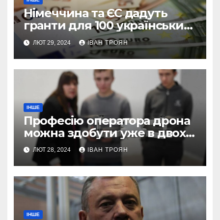
Німеччина та ЄС дадуть
гранти для 100 українських
підприємств
ЛЮТ 29, 2024
ІВАН ТРОЯН
ІНШЕ
Професію оператора дрона
можна здобути уже в двох
профтехах Львівщини
ЛЮТ 28, 2024
ІВАН ТРОЯН
ІНШЕ