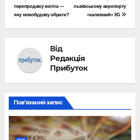
перепродажу житла —
львівському аеропорту
записів
яку новобудову обрати?
«халявний» 3G
Від
Редакція
Прибуток
Пов’язаний запис
ІНШЕ