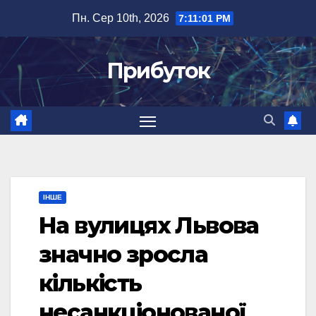
Перейти
Пн. Сер 10th, 2026
7:11:01 PM
до
вмісту
Прибуток
ІНШЕ
На вулицях Львова
значно зросла
кількість
несанкціонованої