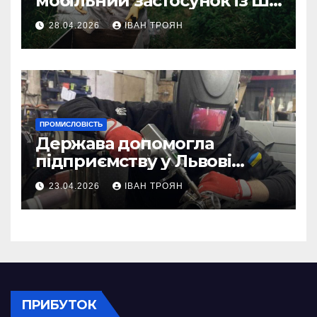
мобільний застосунок із ШІ-
асистентом для бджолярів
28.04.2026
ІВАН ТРОЯН
ПРОМИСЛОВІСТЬ
Держава допомогла
підприємству у Львові
відновити виробничі
23.04.2026
ІВАН ТРОЯН
потужності після атаки
російського БПЛА
ПРИБУТОК