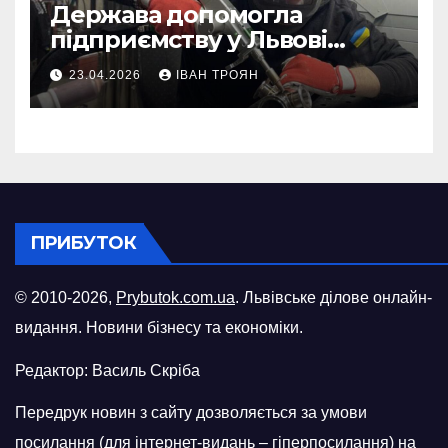
Держава допомогла
підприємству у Львові
відновити виробничі
23.04.2026
ІВАН ТРОЯН
потужності після атаки
російського БПЛА
ПРИБУТОК
© 2010-2026,
Prybutok.com.ua
. Львівське ділове онлайн-
видання. Новини бізнесу та економіки.
Редактор: Василь Скріба
Передрук новин з сайту дозволяється за умови
посилання (для інтернет-видань – гіперпосилання) на