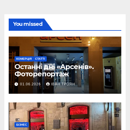
You missed
КОМЕРЦІЯ
СТАТТІ
Останні дні «Арсенів».
Фоторепортаж
01.06.2026
ІВАН ТРОЯН
БІЗНЕС