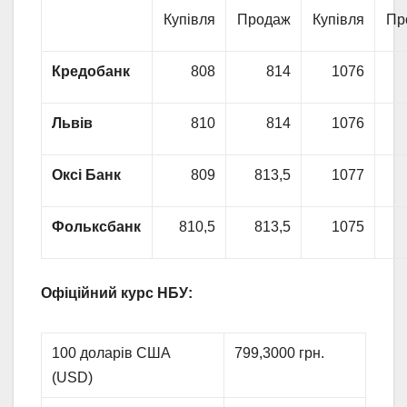
Купівля
Продаж
Купівля
Пр
Кредобанк
808
814
1076
Львів
810
814
1076
Оксі Банк
809
813,5
1077
Фольксбанк
810,5
813,5
1075
Офіційний курс НБУ:
100 доларів США
799,3000 грн.
(USD)