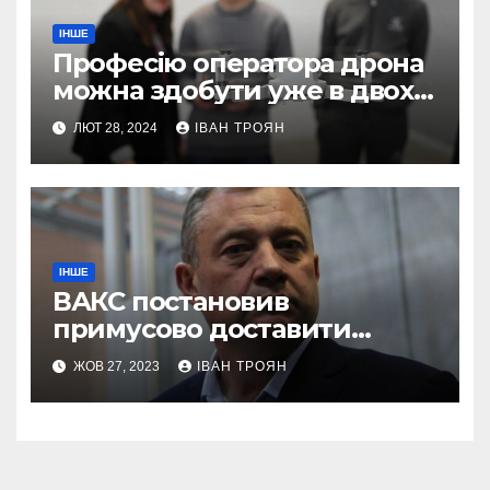
ІНШЕ
Професію оператора дрона
можна здобути уже в двох
профтехах Львівщини
ЛЮТ 28, 2024
ІВАН ТРОЯН
ІНШЕ
ВАКС постановив
примусово доставити
Дубневича до суду
ЖОВ 27, 2023
ІВАН ТРОЯН