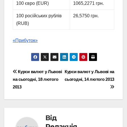
100 євро (EUR)
1065,2271 грн.
100 російських рублів
26,5750 грн.
(RUB)
«Прибуток»
Навігація
Курси валют у Львові
Курси валют у Львові на
на сьогодні, 18 лютого
сьогодні, 14 лютого 2013
записів
2013
Від
Редакція