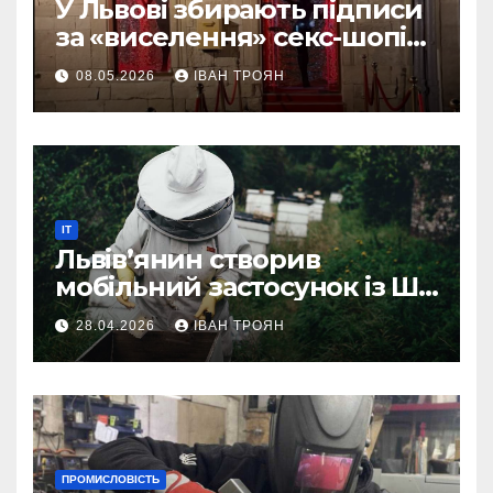
У Львові збирають підписи
за «виселення» секс-шопів
із центру міста
08.05.2026
ІВАН ТРОЯН
IT
Львів’янин створив
мобільний застосунок із ШІ-
асистентом для бджолярів
28.04.2026
ІВАН ТРОЯН
ПРОМИСЛОВІСТЬ