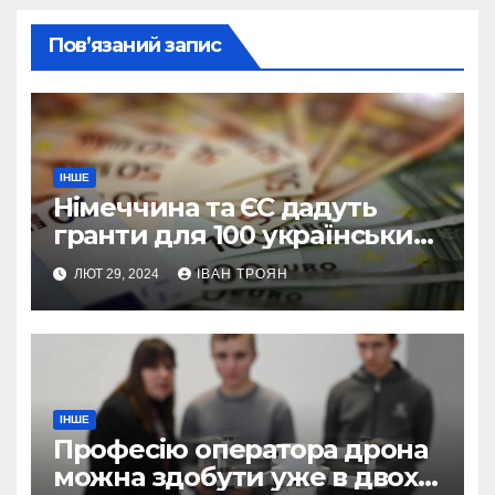
Пов’язаний запис
ІНШЕ
Німеччина та ЄС дадуть
гранти для 100 українських
підприємств
ЛЮТ 29, 2024
ІВАН ТРОЯН
ІНШЕ
Професію оператора дрона
можна здобути уже в двох