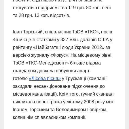
стягувати з підприємства 119 грн. 80 коп. пені
та 28 грн. 13 коп. відсотків.
Іван Торський, співвласник ТзОВ «ТКС», посів
46 місце зі статками у 337 млн. доларів США у
рейтингу «Найбагатші люди України 2012» за
версією журналу «Фокус». На місцевому рівні
ТзОВ «ТКС-Менеджмент» більше відома
скандалом довкола побудови апарт-
готелю
«Лісова пісня»
у Трускавці (компанії
закидали несанкціоноване підключення до
місцевої каналізації). Крім того, гучний скандал
викликала перестрілка у лютому 2008 року між
Іваном Торським та Володимиром Говірком,
колишнім співвласником компанії.