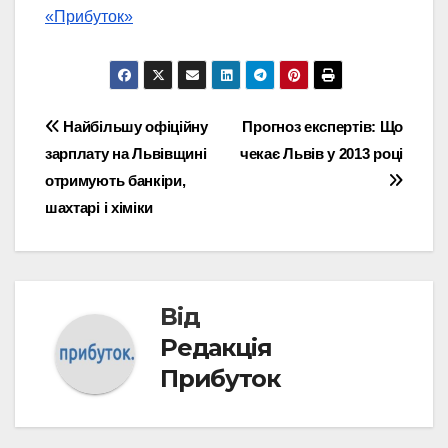
«Прибуток»
Навігація
Найбільшу офіційну
Прогноз експертів: Що
зарплату на Львівщині
чекає Львів у 2013 році
записів
отримують банкіри,
шахтарі і хіміки
Від
Редакція
Прибуток