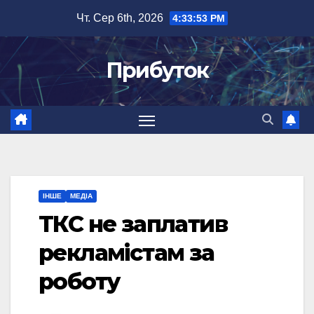
Перейти
Чт. Сер 6th, 2026
4:33:54 PM
до
вмісту
Прибуток
ІНШЕ
МЕДІА
ТКС не заплатив
рекламістам за
роботу