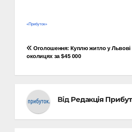
«Прибуток»
Навігація
Оголошення: Куплю житло у Львові
околицях за $45 000
записів
Від
Редакція Прибу