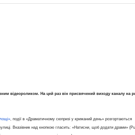
ним відеороликом. На цей раз він присвячений виходу каналу на р
площі»
, події в «Драматичному сюпризі у крижаний день» розгортаються
улиці. Вказівник над кнопкою гласить: «Натисни, щоб додати драми» (Pu