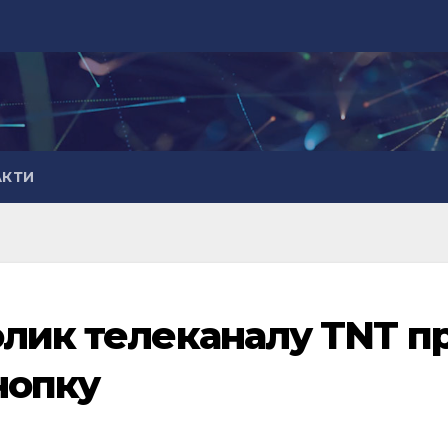
АКТИ
олик телеканалу TNT п
нопку