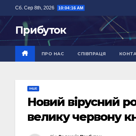
Перейти
Сб. Сер 8th, 2026
10:04:17 AM
до
вмісту
Прибуток
ПРО НАС
СПІВПРАЦЯ
КОНТ
ІНШЕ
Новий вірусний р
велику червону к