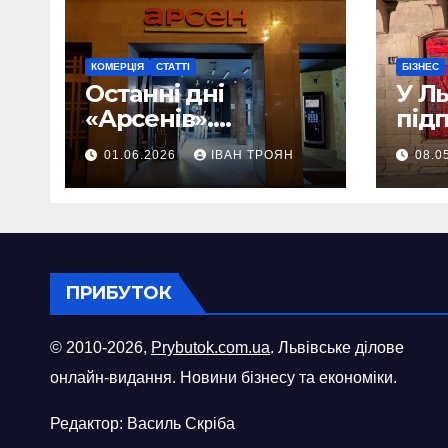
КОМЕРЦІЯ
СТАТТІ
БІЗНЕС
Останні дні
У Л
«Арсенів».
під
Фоторепортаж
«ви
01.06.2026
ІВАН ТРОЯН
08.0
шопі
міст
ПРИБУТОК
© 2010-2026,
Prybutok.com.ua
. Львівське ділове
онлайн-видання. Новини бізнесу та економіки.
Редактор: Василь Скріба