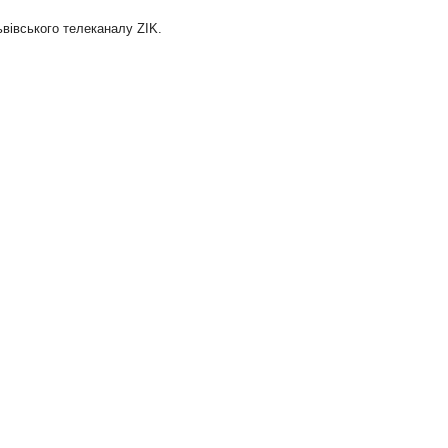
ьвівського телеканалу ZIK.