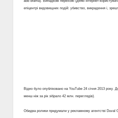
add drama). Випадкові перехожі (деякі інтернет-користува
епіцентрі видовищних подій: убивство, викрадення і, зреш
Відео було опубліковано на YouTube 24 січня 2013 року. Д
менш ніж за рік зібрало 42 млн. переглядів).
Обидва ролики придумали у рекламному агентстві Duval 