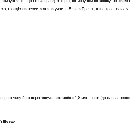
чі припускають, що це насправді актори), натиснувши на кнопку, потрапля
тою, грандіозна перестрілка за участю Елвіса Преслі, а ще троє голих бі
о цього часу його переглянули вже майже 1,8 млн. разів (до слова, перш
Guillaume.