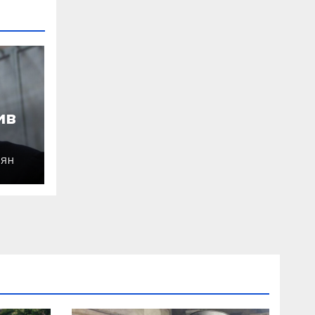
ив
ОЯН
уду