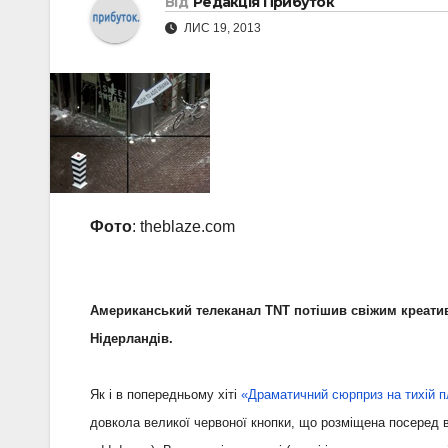
Від
Редакція Прибуток
ЛИС 19, 2013
Фото
: theblaze.com
Американський телеканал TNT потішив свіжим креатив
Нідерландів.
Як і в попередньому хіті
«Драматичний сюрприз на тихій 
довкола великої червоної кнопки, що розміщена посеред в