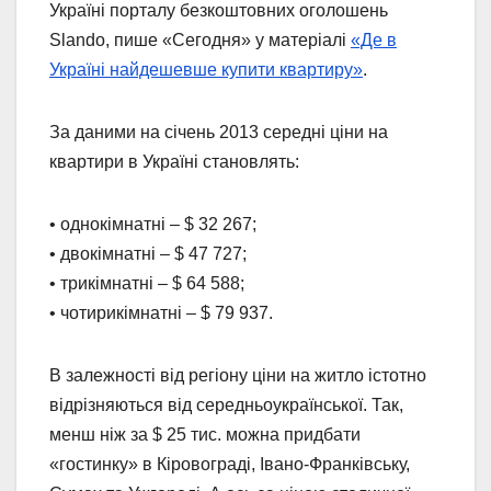
Україні порталу безкоштовних оголошень
Slando, пише «Сегодня» у матеріалі
«Де в
Україні найдешевше купити квартиру»
.
За даними на січень 2013 середні ціни на
квартири в Україні становлять:
• однокімнатні – $ 32 267;
• двокімнатні – $ 47 727;
• трикімнатні – $ 64 588;
• чотирикімнатні – $ 79 937.
В залежності від регіону ціни на житло істотно
відрізняються від середньоукраїнської. Так,
менш ніж за $ 25 тис. можна придбати
«гостинку» в Кіровограді, Івано-Франківську,