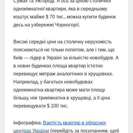
Сумах та Ужгороді. А ось за ціною столичної
однокімнатної квартири, яка в середньому
коштує майже $ 70 тис., можна купити будинок
десь на узбережжі Чорногорії.
Високі середні ціни на столичну нерухомість
пояснюються не тільки попитом, але і тим, що
Київ — лідер в Україні за кількістю новобудов. А
в нових будинках площа квартир істотно
перевищує метраж аналогічних в хрущовках.
Наприклад, у багатьох новобудовах
однокімнатна квартира може мати площу
більшу, ніж трикімнатна в хрущовці, а її ціна
перевищувати $ 100 тис.
Інфографіка:
Вартість квартир в обласних
центрах України
(перейдіть за посиланням, щоб