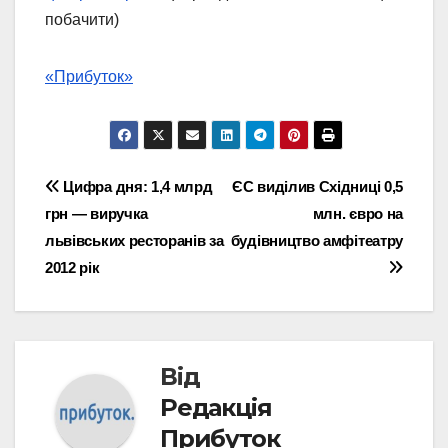
побачити)
«Прибуток»
Навігація
Цифра дня: 1,4 млрд
ЄС виділив Східниці 0,5
грн — виручка
млн. євро на
записів
львівських ресторанів за
будівництво амфітеатру
2012 рік
Від
Редакція
Прибуток