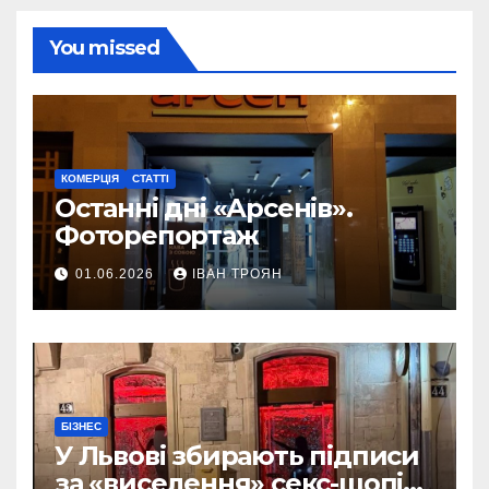
You missed
КОМЕРЦІЯ
СТАТТІ
Останні дні «Арсенів».
Фоторепортаж
01.06.2026
ІВАН ТРОЯН
БІЗНЕС
У Львові збирають підписи
за «виселення» секс-шопів