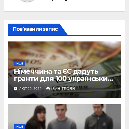
Пов’язаний запис
ІНШЕ
Німеччина та ЄС дадуть
гранти для 100 українських
підприємств
ЛЮТ 29, 2024
ІВАН ТРОЯН
ІНШЕ