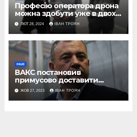
Професію оператора дрона
можна здобути уже в двох
профтехах Львівщини
ЛЮТ 28, 2024
ІВАН ТРОЯН
ІНШЕ
ВАКС постановив
примусово доставити
Дубневича до суду
ЖОВ 27, 2023
ІВАН ТРОЯН