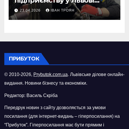
підприємству у Львові
відновити виробничі
23.04.2026
ІВАН ТРОЯН
потужності після атаки
російського БПЛА
ПРИБУТОК
© 2010-2026,
Prybutok.com.ua
. Львівське ділове онлайн-
видання. Новини бізнесу та економіки.
Редактор: Василь Скріба
Передрук новин з сайту дозволяється за умови
посилання (для інтернет-видань – гіперпосилання) на
“Прибуток”. Гіперпосилання має бути прямим і