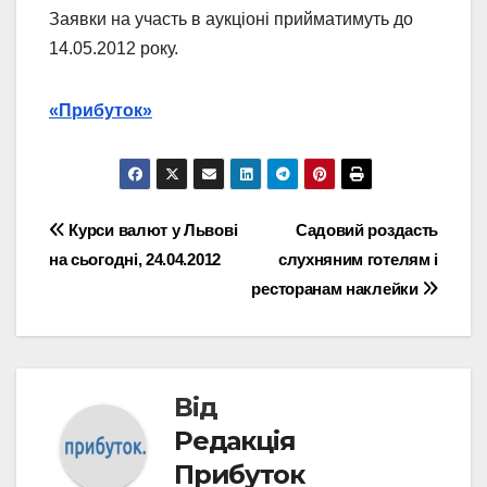
Заявки на участь в аукціоні прийматимуть до
14.05.2012 року.
«Прибуток»
Навігація
Курси валют у Львові
Садовий роздасть
на сьогодні, 24.04.2012
слухняним готелям і
записів
ресторанам наклейки
Від
Редакція
Прибуток