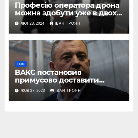
Професію оператора дрона
можна здобути уже в двох
профтехах Львівщини
ЛЮТ 28, 2024
ІВАН ТРОЯН
ІНШЕ
ВАКС постановив
примусово доставити
Дубневича до суду
ЖОВ 27, 2023
ІВАН ТРОЯН