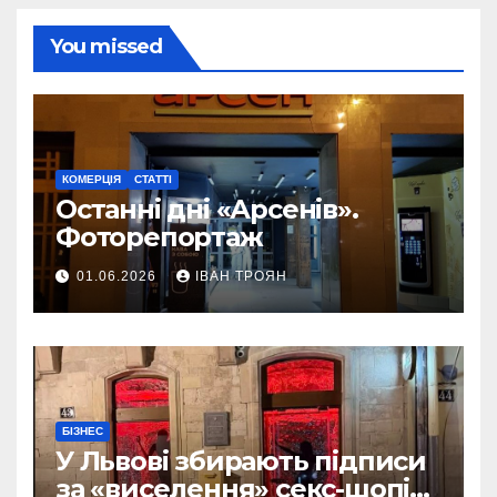
You missed
КОМЕРЦІЯ
СТАТТІ
Останні дні «Арсенів».
Фоторепортаж
01.06.2026
ІВАН ТРОЯН
БІЗНЕС
У Львові збирають підписи
за «виселення» секс-шопів