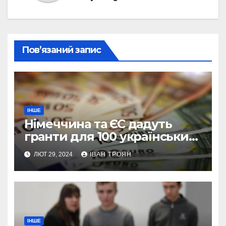
Пов’язаний запис
ІНШЕ
Німеччина та ЄС дадуть
гранти для 100 українських
підприємств
ЛЮТ 29, 2024
ІВАН ТРОЯН
ІНШЕ