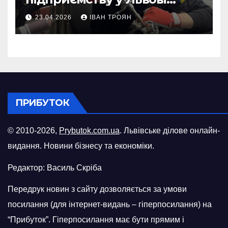
відновити виробничі
23.04.2026
ІВАН ТРОЯН
потужності після атаки
російського БПЛА
ПРИБУТОК
© 2010-2026,
Prybutok.com.ua
. Львівське ділове онлайн-
видання. Новини бізнесу та економіки.
Редактор: Василь Скріба
Передрук новин з сайту дозволяється за умови
посилання (для інтернет-видань – гіперпосилання) на
“Прибуток”. Гіперпосилання має бути прямим і