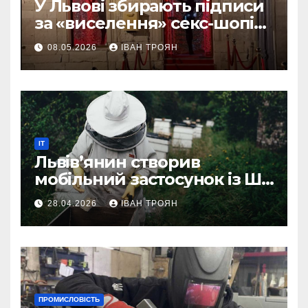
У Львові збирають підписи
за «виселення» секс-шопів
із центру міста
08.05.2026
ІВАН ТРОЯН
IT
Львів’янин створив
мобільний застосунок із ШІ-
асистентом для бджолярів
28.04.2026
ІВАН ТРОЯН
ПРОМИСЛОВІСТЬ