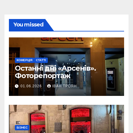
You missed
КОМЕРЦІЯ
СТАТТІ
Останні дні «Арсенів».
Фоторепортаж
01.06.2026
ІВАН ТРОЯН
БІЗНЕС