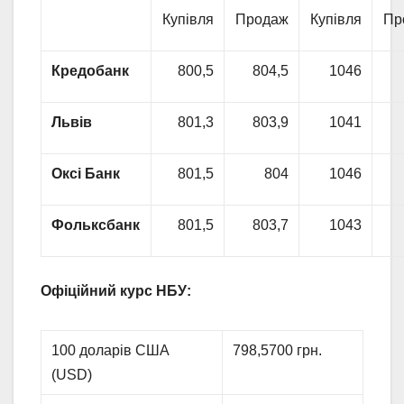
Купівля
Продаж
Купівля
Пр
Кредобанк
800,5
804,5
1046
Львів
801,3
803,9
1041
Оксі Банк
801,5
804
1046
Фольксбанк
801,5
803,7
1043
Офіційний курс НБУ:
100 доларів США
798,5700 грн.
(USD)