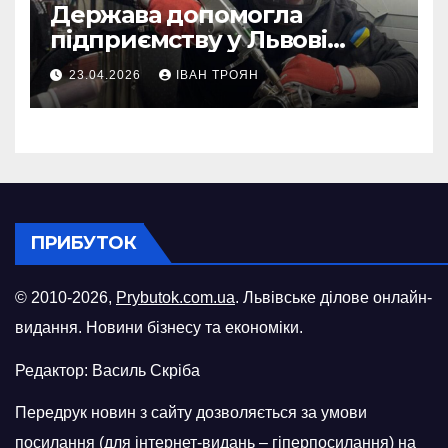
Держава допомогла
підприємству у Львові
відновити виробничі
23.04.2026
ІВАН ТРОЯН
потужності після атаки
російського БПЛА
ПРИБУТОК
© 2010-2026,
Prybutok.com.ua
. Львівське ділове онлайн-
видання. Новини бізнесу та економіки.
Редактор: Василь Скріба
Передрук новин з сайту дозволяється за умови
посилання (для інтернет-видань – гіперпосилання) на