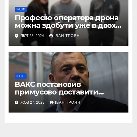
ІНШЕ
Професію оператора дрона
можна здобути уже в двох
профтехах Львівщини
ЛЮТ 28, 2024
ІВАН ТРОЯН
ІНШЕ
ВАКС постановив
примусово доставити
Дубневича до суду
ЖОВ 27, 2023
ІВАН ТРОЯН