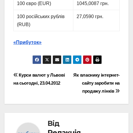
100 євро (EUR)
1045,0087 грн.
100 російських рублів
27,0590 грн.
(RUB)
«Прибуток»
Навігація
Курси валют у Львові
Як власнику інтернет-
на сьогодні, 23.04.2012
сайту заробити на
записів
продажу лінків
Від
Редакція