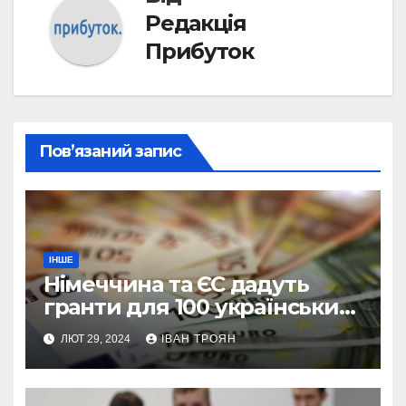
Редакція
Прибуток
Пов’язаний запис
ІНШЕ
Німеччина та ЄС дадуть
гранти для 100 українських
підприємств
ЛЮТ 29, 2024
ІВАН ТРОЯН