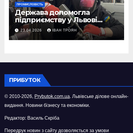
ПРОМИСЛОВІСТЬ
Держава допомогла
підприємству у Львові
відновити виробничі
23.04.2026
ІВАН ТРОЯН
потужності після атаки
російського БПЛА
ПРИБУТОК
© 2010-2026,
Prybutok.com.ua
. Львівське ділове онлайн-
видання. Новини бізнесу та економіки.
Редактор: Василь Скріба
Передрук новин з сайту дозволяється за умови