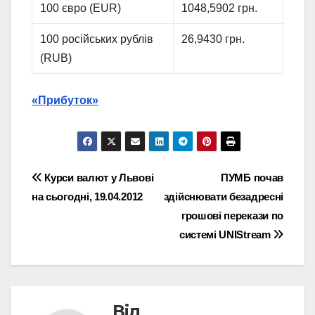
100 євро (EUR)
1048,5902 грн.
100 російських рублів
26,9430 грн.
(RUB)
«Прибуток»
Навігація
Курси валют у Львові
ПУМБ почав
на сьогодні, 19.04.2012
здійснювати безадресні
записів
грошові перекази по
системі UNIStream
Від