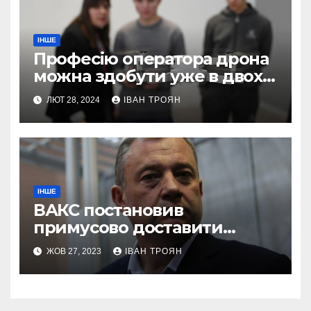
ІНШЕ
Професію оператора дрона
можна здобути уже в двох
профтехах Львівщини
ЛЮТ 28, 2024
ІВАН ТРОЯН
ІНШЕ
ВАКС постановив
примусово доставити
Дубневича до суду
ЖОВ 27, 2023
ІВАН ТРОЯН