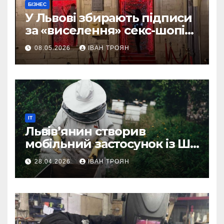
БІЗНЕС
У Львові збирають підписи
за «виселення» секс-шопів
із центру міста
08.05.2026
ІВАН ТРОЯН
IT
Львів’янин створив
мобільний застосунок із ШІ-
асистентом для бджолярів
28.04.2026
ІВАН ТРОЯН