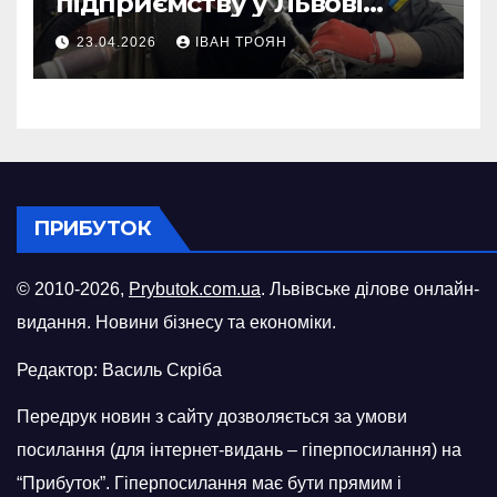
підприємству у Львові
відновити виробничі
23.04.2026
ІВАН ТРОЯН
потужності після атаки
російського БПЛА
ПРИБУТОК
© 2010-2026,
Prybutok.com.ua
. Львівське ділове онлайн-
видання. Новини бізнесу та економіки.
Редактор: Василь Скріба
Передрук новин з сайту дозволяється за умови
посилання (для інтернет-видань – гіперпосилання) на
“Прибуток”. Гіперпосилання має бути прямим і