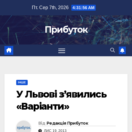
Перейти
Пт. Сер 7th, 2026
4:31:57 AM
до
вмісту
Прибуток
ІНШЕ
У Львові з’явились
«Варіанти»
Від
Редакція Прибуток
ЛИС 19, 2013