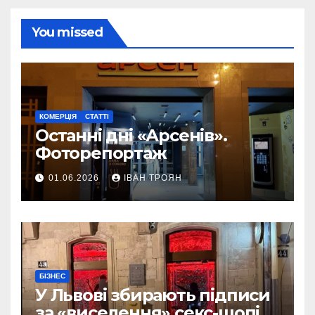
You missed
КОМЕРЦІЯ
СТАТТІ
Останні дні «Арсенів».
Фоторепортаж
01.06.2026
ІВАН ТРОЯН
БІЗНЕС
У Львові збирають підписи
за «виселення» секс-шопів