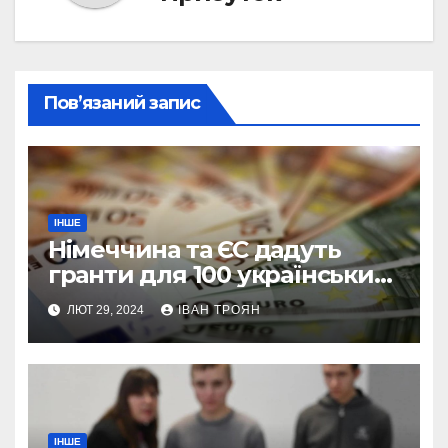
Пов’язаний запис
ІНШЕ
Німеччина та ЄС дадуть
гранти для 100 українських
підприємств
ЛЮТ 29, 2024
ІВАН ТРОЯН
ІНШЕ