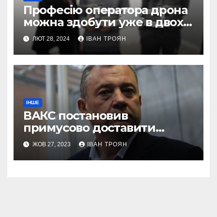
Професію оператора дрона
можна здобути уже в двох
профтехах Львівщини
ЛЮТ 28, 2024
ІВАН ТРОЯН
ІНШЕ
ВАКС постановив
примусово доставити
Дубневича до суду
ЖОВ 27, 2023
ІВАН ТРОЯН