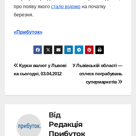
про появу якого
стало відомо
на початку
березня.
«Прибуток»
Навігація
Курси валют у Львові
У Львівській області —
на сьогодні, 03.04.2012
сплеск пограбувань
записів
супермаркетів
Від
Редакція
Прибуток