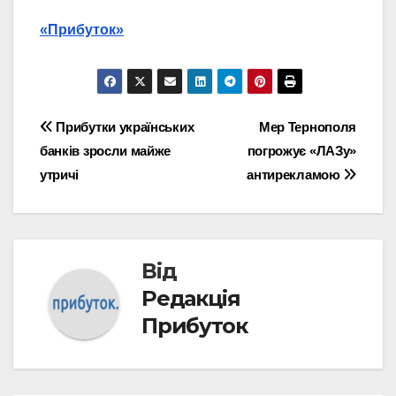
«Прибуток»
Навігація
Прибутки українських
Мер Тернополя
банків зросли майже
погрожує «ЛАЗу»
записів
утричі
антирекламою
Від
Редакція
Прибуток