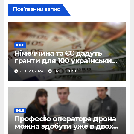
Пов’язаний запис
ІНШЕ
Німеччина та ЄС дадуть
гранти для 100 українських
підприємств
ЛЮТ 29, 2024
ІВАН ТРОЯН
ІНШЕ
Професію оператора дрона
можна здобути уже в двох
профтехах Львівщини