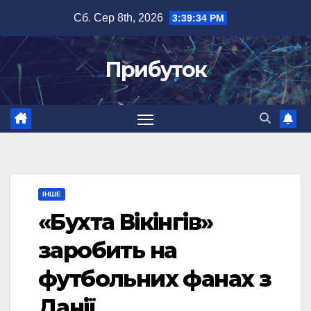
Перейти
Сб. Сер 8th, 2026
3:39:35 PM
до
вмісту
Прибуток
ІНШЕ
«Бухта Вікінгів»
заробить на
футбольних фанах з
Данії