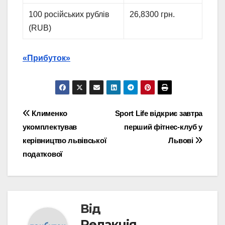
100 російських рублів
26,8300 грн.
(RUB)
«Прибуток»
Навігація
Клименко
Sport Life відкриє завтра
укомплектував
перший фітнес-клуб у
записів
керівництво львівської
Львові
податкової
Від
Редакція