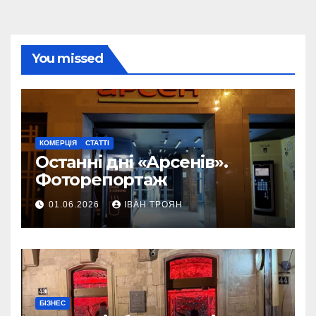
You missed
КОМЕРЦІЯ
СТАТТІ
Останні дні «Арсенів».
Фоторепортаж
01.06.2026
ІВАН ТРОЯН
БІЗНЕС