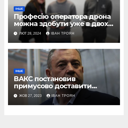
ІНШЕ
Професію оператора дрона
можна здобути уже в двох
профтехах Львівщини
ЛЮТ 28, 2024
ІВАН ТРОЯН
ІНШЕ
ВАКС постановив
примусово доставити
Дубневича до суду
ЖОВ 27, 2023
ІВАН ТРОЯН