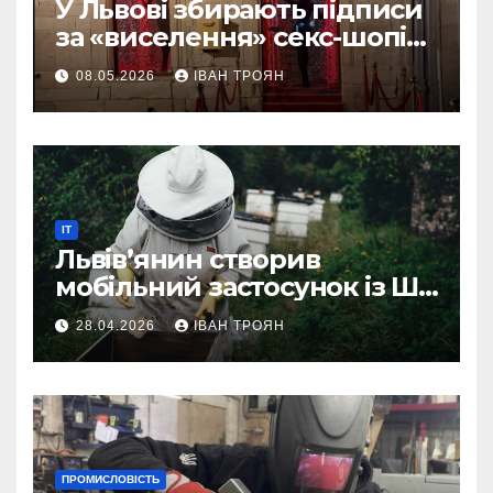
У Львові збирають підписи
за «виселення» секс-шопів
із центру міста
08.05.2026
ІВАН ТРОЯН
IT
Львів’янин створив
мобільний застосунок із ШІ-
асистентом для бджолярів
28.04.2026
ІВАН ТРОЯН
ПРОМИСЛОВІСТЬ