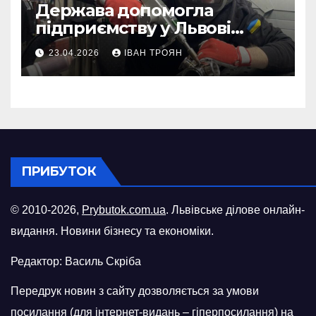
Держава допомогла
підприємству у Львові
відновити виробничі
23.04.2026
ІВАН ТРОЯН
потужності після атаки
російського БПЛА
ПРИБУТОК
© 2010-2026,
Prybutok.com.ua
. Львівське ділове онлайн-
видання. Новини бізнесу та економіки.
Редактор: Василь Скріба
Передрук новин з сайту дозволяється за умови
посилання (для інтернет-видань – гіперпосилання) на