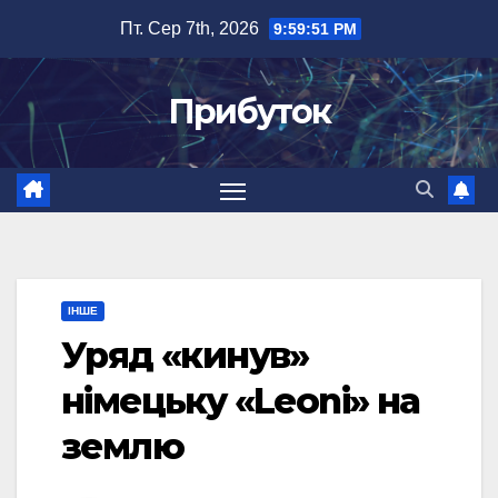
Перейти
Пт. Сер 7th, 2026
9:59:52 PM
до
вмісту
Прибуток
ІНШЕ
Уряд «кинув»
німецьку «Leoni» на
землю