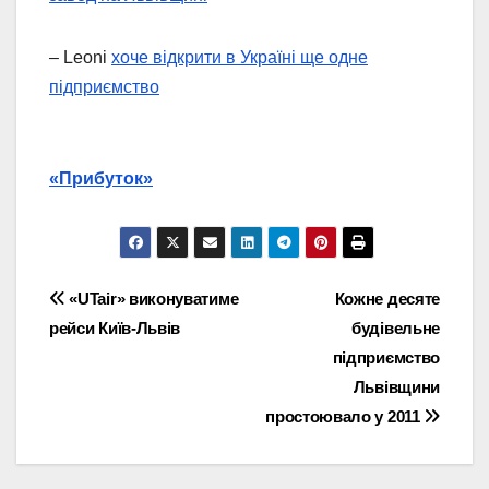
– Leoni
хоче відкрити в Україні ще одне
підприємство
«Прибуток»
Навігація
«UTair» виконуватиме
Кожне десяте
рейси Київ-Львів
будівельне
записів
підприємство
Львівщини
простоювало у 2011