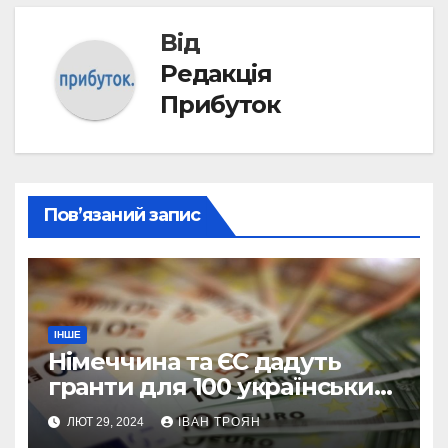
Від
Редакція
Прибуток
Пов’язаний запис
ІНШЕ
Німеччина та ЄС дадуть
гранти для 100 українських
підприємств
ЛЮТ 29, 2024
ІВАН ТРОЯН