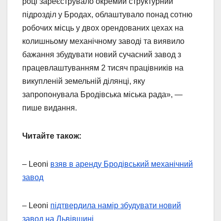
році зареєструвало окремий структурний
підрозділ у Бродах, облаштувало понад сотню
робочих місць у двох орендованих цехах на
колишньому механічному заводі та виявило
бажання збудувати новий сучасний завод з
працевлаштуванням 2 тисяч працівників на
викупленій земельній ділянці, яку
запропонувала Бродівська міська рада», —
пише видання.
Читайте також:
– Leoni
взяв в аренду Бродівський механічний
завод
– Leoni
підтвердила намір збудувати новий
завод на Львівщині