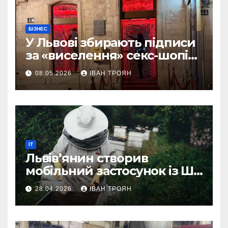
БІЗНЕС
У Львові збирають підписи
за «виселення» секс-шопів
із центру міста
08.05.2026
ІВАН ТРОЯН
IT
Львів’янин створив
мобільний застосунок із ШІ-
асистентом для бджолярів
28.04.2026
ІВАН ТРОЯН