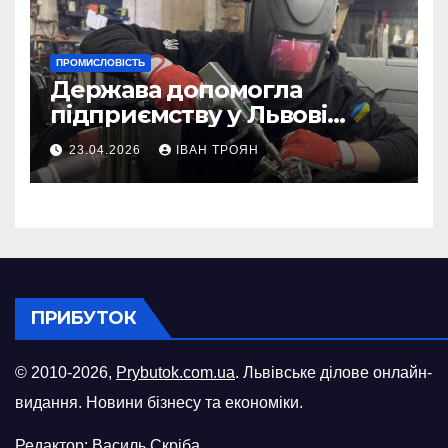
ПРОМИСЛОВІСТЬ
Держава допомогла
підприємству у Львові
відновити виробничі
23.04.2026
ІВАН ТРОЯН
потужності після атаки
російського БПЛА
ПРИБУТОК
© 2010-2026,
Prybutok.com.ua
. Львівське ділове онлайн-
видання. Новини бізнесу та економіки.
Редактор: Василь Скріба