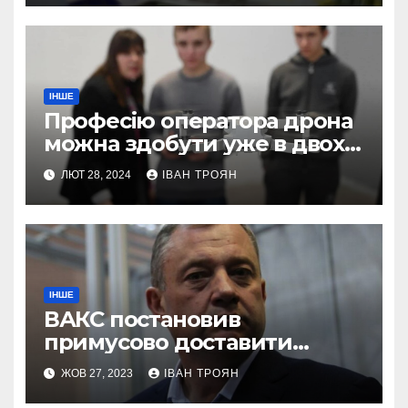
ІНШЕ
Професію оператора дрона
можна здобути уже в двох
профтехах Львівщини
ЛЮТ 28, 2024
ІВАН ТРОЯН
ІНШЕ
ВАКС постановив
примусово доставити
Дубневича до суду
ЖОВ 27, 2023
ІВАН ТРОЯН