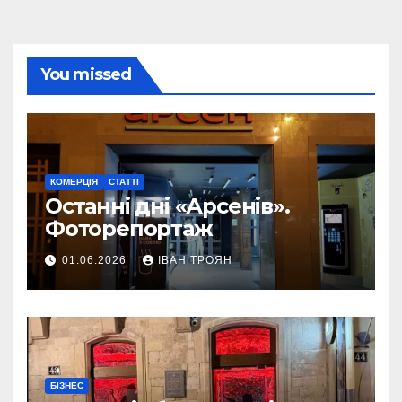
You missed
КОМЕРЦІЯ
СТАТТІ
Останні дні «Арсенів».
Фоторепортаж
01.06.2026
ІВАН ТРОЯН
БІЗНЕС