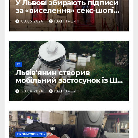
У Львові збирають підписи
за «виселення» секс-шопів
із центру міста
08.05.2026
ІВАН ТРОЯН
IT
Львів’янин створив
мобільний застосунок із ШІ-
асистентом для бджолярів
28.04.2026
ІВАН ТРОЯН
ПРОМИСЛОВІСТЬ