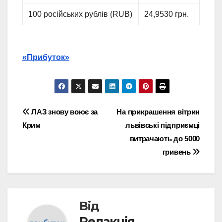
100 російських рублів (RUB)
24,9530 грн.
«Прибуток»
Навігація
ЛАЗ знову воює за
На прикрашення вітрин
Крим
львівські підприємці
записів
витрачають до 5000
гривень
Від
Редакція