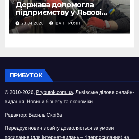
Держава допомогла
підприємству у Львові
відновити виробничі
23.04.2026
ІВАН ТРОЯН
потужності після атаки
російського БПЛА
ПРИБУТОК
© 2010-2026,
Prybutok.com.ua
. Львівське ділове онлайн-
видання. Новини бізнесу та економіки.
Редактор: Василь Скріба
Передрук новин з сайту дозволяється за умови
посилання (для інтернет-видань – гіперпосилання) на