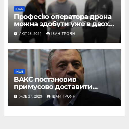
ІНШЕ
Професію оператора дрона
можна здобути уже в двох
профтехах Львівщини
ЛЮТ 28, 2024
ІВАН ТРОЯН
ІНШЕ
ВАКС постановив
примусово доставити
Дубневича до суду
ЖОВ 27, 2023
ІВАН ТРОЯН