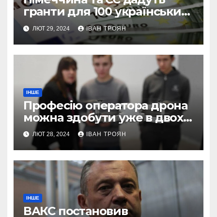
гранти для 100 українських
підприємств
ЛЮТ 29, 2024
ІВАН ТРОЯН
ІНШЕ
Професію оператора дрона
можна здобути уже в двох
профтехах Львівщини
ЛЮТ 28, 2024
ІВАН ТРОЯН
ІНШЕ
ВАКС постановив