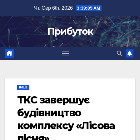
Перейти
Чт. Сер 6th, 2026
3:39:06 AM
до
вмісту
Прибуток
ІНШЕ
ТКС завершує
будівництво
комплексу «Лісова
пісня»