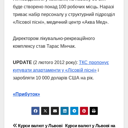
буде створено понад 100 робочих місць. Наразі
триває набір персоналу у структурний підрозділ
«Лісової пісні», медичний центр «Аква Мед».
Директором лікувально-рекреаційного
комплексу став Тарас Мінчак.
UPDATE
(2 лютого 2012 року):
ТКС пропонує
купувати апартаменти у «Лісовій пісні»
і
заробляти 10 000 доларів США на рік.
«Прибуток»
Навігація
Курси валют у Львові
Курси валют у Львові на