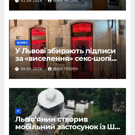
01.06.2026
ІВАН ТРОЯН
БІЗНЕС
У Львові збирають підписи
за «виселення» секс-шопів
із центру міста
08.05.2026
ІВАН ТРОЯН
IT
Львів’янин створив
мобільний застосунок із ШІ-
асистентом для бджолярів